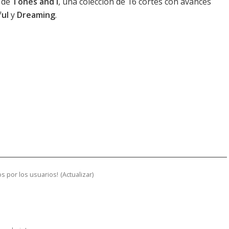
 de
Tones and I
, una colección de 16 cortes con avances
ul
y
Dreaming
.
s por los usuarios!
(
Actualizar
)