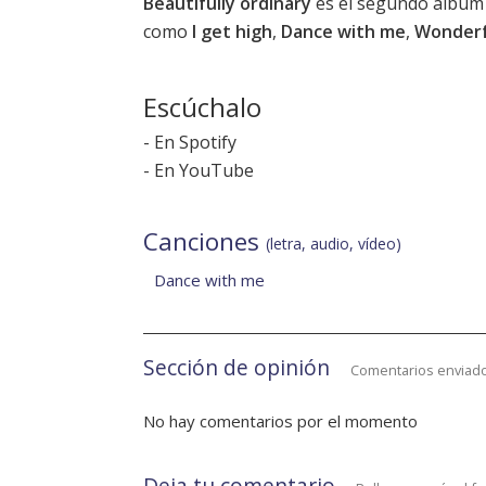
Beautifully ordinary
es el segundo álbum
como
I get high
,
Dance with me
,
Wonderf
Escúchalo
-
En Spotify
-
En YouTube
Canciones
(letra, audio, vídeo)
Dance with me
Sección de opinión
Comentarios enviado
No hay comentarios por el momento
Deja tu comentario