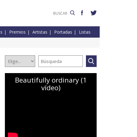
es
Premios
Artistas
Portadas
Listas
Beautifully ordinary (1
vídeo)