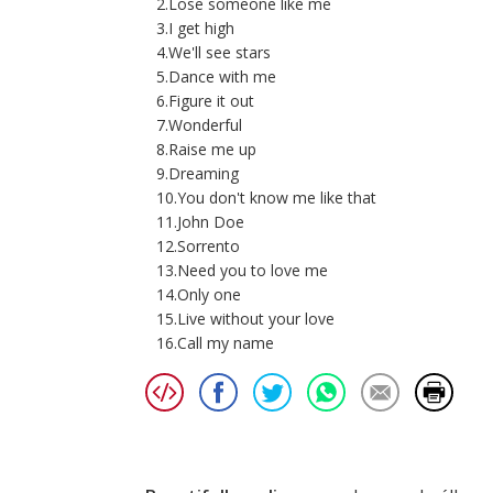
2.Lose someone like me
3.I get high
4.We'll see stars
5.Dance with me
6.Figure it out
7.Wonderful
8.Raise me up
9.Dreaming
10.You don't know me like that
11.John Doe
12.Sorrento
13.Need you to love me
14.Only one
15.Live without your love
16.Call my name