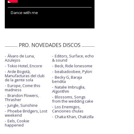
Dance with me
PRO. NOVEDADES DISCOS
Álvaro de Luna,
Editors, Surface, echo
Azulejos
& sound
Tokio Hotel, Encore
Beck, Ride lonesome
Arde Bogotá,
beabadoobee, Pylon
Manufacturas del club
Becky G, Baraja
de la gente sola
bendita
Europe, Come this
Natalie Imbruglia,
madness
Algorithm
Brandon Flowers,
Blossoms, Songs
Thrasher
from the wedding cake
Jungle, Sunshine
Los Enemigos,
Phoebe Bridgers, Lost
Canciones chulas
weekend
Chaka Khan, Chakzilla
Eels, Cookie
happened