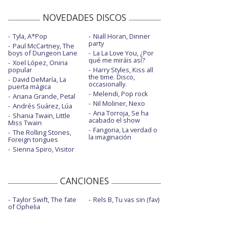
NOVEDADES DISCOS
Tyla, A*Pop
Niall Horan, Dinner
party
Paul McCartney, The
boys of Dungeon Lane
La La Love You, ¿Por
qué me miráis así?
Xoel López, Oniria
popular
Harry Styles, Kiss all
the time. Disco,
David DeMaría, La
occasionally.
puerta mágica
Melendi, Pop rock
Ariana Grande, Petal
Nil Moliner, Nexo
Andrés Suárez, Lúa
Ana Torroja, Se ha
Shania Twain, Little
acabado el show
Miss Twain
Fangoria, La verdad o
The Rolling Stones,
la imaginación
Foreign tongues
Sienna Spiro, Visitor
CANCIONES
Taylor Swift, The fate
Rels B, Tu vas sin (fav)
of Ophelia