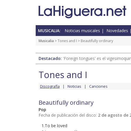
MUSICALIA:
Noticias musicales
Novedades
Musicalia
>
Tones and I
> Beautifully ordinary
Destacado:
'Foreign tongues' es el vigesimoqui
Tones and I
Discografía
Noticias
Canciones
Beautifully ordinary
Pop
Fecha de publicación del disco:
2 de agosto de 
1.To be loved