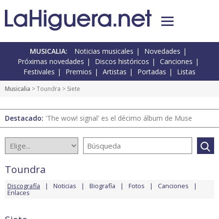
MUSICALIA:
Noticias musicales
Novedades
Próximas novedades
Discos históricos
Canciones
Festivales
Premios
Artistas
Portadas
Listas
Musicalia
>
Toundra
> Siete
Destacado:
'The wow! signal' es el décimo álbum de Muse
Toundra
Discografía
Noticias
Biografía
Fotos
Canciones
Enlaces