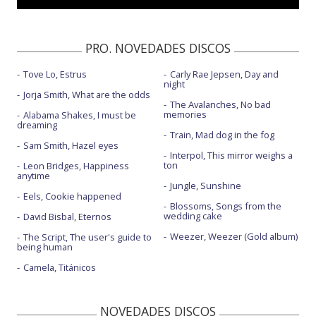
PRO. NOVEDADES DISCOS
Tove Lo, Estrus
Carly Rae Jepsen, Day and
night
Jorja Smith, What are the odds
The Avalanches, No bad
memories
Alabama Shakes, I must be
dreaming
Train, Mad dog in the fog
Sam Smith, Hazel eyes
Interpol, This mirror weighs a
ton
Leon Bridges, Happiness
anytime
Jungle, Sunshine
Eels, Cookie happened
Blossoms, Songs from the
wedding cake
David Bisbal, Eternos
Weezer, Weezer (Gold album)
The Script, The user's guide to
being human
Camela, Titánicos
NOVEDADES DISCOS