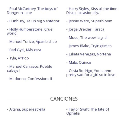
Paul McCartney, The boys of
Harry Styles, Kiss all the time.
Dungeon Lane
Disco, occasionally.
Bunbury, De un siglo anterior
Jessie Ware, Superbloom
Holly Humberstone, Cruel
Jorge Drexler, Taracá
world
Muse, The wow! signal
Manuel Turizo, Apambichao
James Blake, Trying times
Bad Gyal, Más cara
Julieta Venegas, Norteña
Tyla, A*Pop
Malú, Quince
Manuel Carrasco, Pueblo
salvaje I
Olivia Rodrigo, You seem
pretty sad for a girl so in love
Madonna, Confessions II
CANCIONES
Aitana, Superestrella
Taylor Swift, The fate of
Ophelia