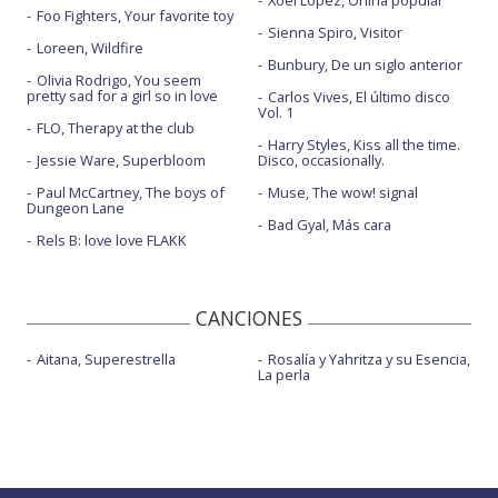
Xoel López, Oniria popular
Foo Fighters, Your favorite toy
Sienna Spiro, Visitor
Loreen, Wildfire
Bunbury, De un siglo anterior
Olivia Rodrigo, You seem
pretty sad for a girl so in love
Carlos Vives, El último disco
Vol. 1
FLO, Therapy at the club
Harry Styles, Kiss all the time.
Jessie Ware, Superbloom
Disco, occasionally.
Paul McCartney, The boys of
Muse, The wow! signal
Dungeon Lane
Bad Gyal, Más cara
Rels B: love love FLAKK
CANCIONES
Aitana, Superestrella
Rosalía y Yahritza y su Esencia,
La perla