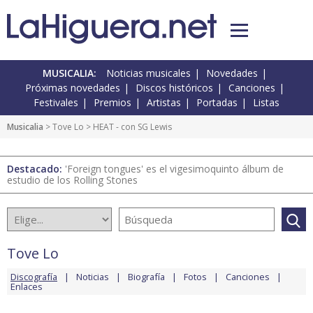
MUSICALIA:
Noticias musicales
Novedades
Próximas novedades
Discos históricos
Canciones
Festivales
Premios
Artistas
Portadas
Listas
Musicalia
>
Tove Lo
> HEAT - con SG Lewis
Destacado:
'Foreign tongues' es el vigesimoquinto álbum de
estudio de los Rolling Stones
Tove Lo
Discografía
Noticias
Biografía
Fotos
Canciones
Enlaces