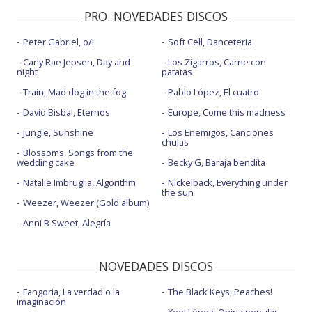
PRO. NOVEDADES DISCOS
Peter Gabriel, o/i
Soft Cell, Danceteria
Carly Rae Jepsen, Day and
Los Zigarros, Carne con
night
patatas
Train, Mad dog in the fog
Pablo López, El cuatro
David Bisbal, Eternos
Europe, Come this madness
Jungle, Sunshine
Los Enemigos, Canciones
chulas
Blossoms, Songs from the
wedding cake
Becky G, Baraja bendita
Natalie Imbruglia, Algorithm
Nickelback, Everything under
the sun
Weezer, Weezer (Gold album)
Anni B Sweet, Alegría
NOVEDADES DISCOS
Fangoria, La verdad o la
The Black Keys, Peaches!
imaginación