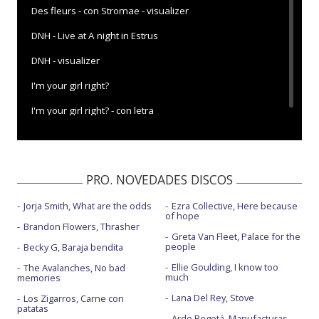
Des fleurs - con Stromae - visualizer
DNH - Live at A night in Estrus
DNH - visualizer
I'm your girl right?
I'm your girl right? - con letra
PRO. NOVEDADES DISCOS
Jorja Smith, What are the odds
Ezra Collective, Here because
of hope
Brandon Flowers, Thrasher
Greta Van Fleet, Palace for the
people
Becky G, Baraja bendita
Ellie Goulding, I know too
The Avalanches, No bad
much
memories
Lana Del Rey, Stove
Los Zigarros, Carne con
patatas
Arde Bogotá, Manufacturas