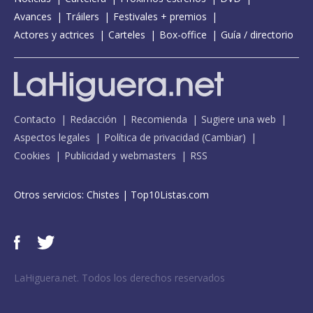
Avances
Tráilers
Festivales + premios
Actores y actrices
Carteles
Box-office
Guía / directorio
Contacto
Redacción
Recomienda
Sugiere una web
Aspectos legales
Política de privacidad
(
Cambiar
)
Cookies
Publicidad y webmasters
RSS
Otros servicios:
Chistes
|
Top10Listas.com
LaHiguera.net. Todos los derechos reservados