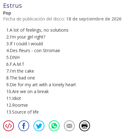
Estrus
Pop
Fecha de publicación del disco:
18 de septiembre de 2026
1.A lot of feelings, no solutions
2.I'm your girl right?
3.If I could I would
4.Des fleurs - con Stromae
5.DNH
6.F.A.M.T
7.I'm the cake
8.The bad one
9.Die for my art with a lonely heart
10.Are we on a break
11.Idiot
12.Roomie
13.Source of life