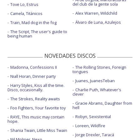
del club de la gente sola
Tove Lo, Estrus
Alex Warren, Wildchild
Camela, Titánicos
Álvaro de Luna, Azulejos
Train, Mad dog in the fog
The Script, The user's guide to
being human
NOVEDADES DISCOS
Madonna, Confessions II
The Rolling Stones, Foreign
tongues
Niall Horan, Dinner party
Juanes, JuanesTeban
Harry Styles, Kiss all the time.
Disco, occasionally.
Charlie Puth, Whatever's
clever
The Strokes, Reality awaits
Gracie Abrams, Daughter from
hell
Foo Fighters, Your favorite toy
Robyn, Sexistential
RAYE, This music may contain
hope.
Loreen, Wildfire
Shania Twain, Little Miss Twain
Jorge Drexler, Taracá
Nil Moliner, Nexo