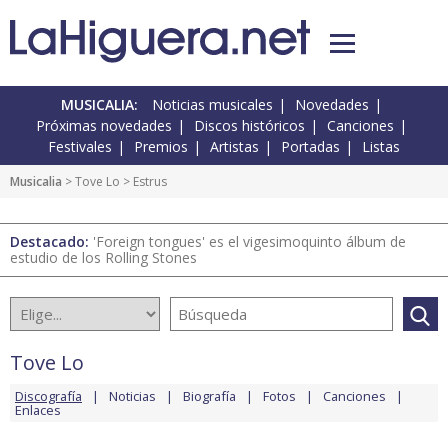
MUSICALIA:
Noticias musicales
Novedades
Próximas novedades
Discos históricos
Canciones
Festivales
Premios
Artistas
Portadas
Listas
Musicalia
>
Tove Lo
> Estrus
Destacado:
'Foreign tongues' es el vigesimoquinto álbum de
estudio de los Rolling Stones
Tove Lo
Discografía
Noticias
Biografía
Fotos
Canciones
Enlaces