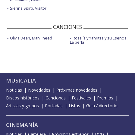
Sienna Spiro, Visitor
CANCIONES
Olivia Dean, Man I need
Rosalía y Yahritza y su Esencia,
La perla
MUSICALIA
Noticias
Novedades
Próximas novedades
Discos históricos
Canciones
Festivales
Premios
Artistas y grupos
Portadas
Listas
Guía / directorio
CINEMANÍA
Noticias
Cartelera
Próximos estrenos
DVD