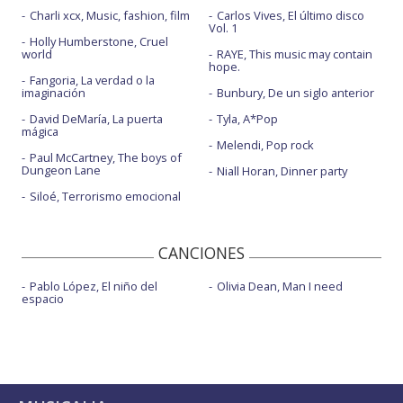
Charli xcx, Music, fashion, film
Carlos Vives, El último disco
Vol. 1
Holly Humberstone, Cruel
world
RAYE, This music may contain
hope.
Fangoria, La verdad o la
imaginación
Bunbury, De un siglo anterior
David DeMaría, La puerta
Tyla, A*Pop
mágica
Melendi, Pop rock
Paul McCartney, The boys of
Dungeon Lane
Niall Horan, Dinner party
Siloé, Terrorismo emocional
CANCIONES
Pablo López, El niño del
Olivia Dean, Man I need
espacio