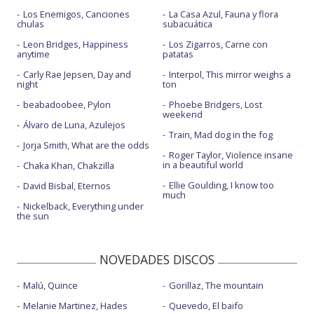
Los Enemigos, Canciones
La Casa Azul, Fauna y flora
chulas
subacuática
Leon Bridges, Happiness
Los Zigarros, Carne con
anytime
patatas
Carly Rae Jepsen, Day and
Interpol, This mirror weighs a
night
ton
beabadoobee, Pylon
Phoebe Bridgers, Lost
weekend
Álvaro de Luna, Azulejos
Train, Mad dog in the fog
Jorja Smith, What are the odds
Roger Taylor, Violence insane
in a beautiful world
Chaka Khan, Chakzilla
Ellie Goulding, I know too
David Bisbal, Eternos
much
Nickelback, Everything under
the sun
NOVEDADES DISCOS
Malú, Quince
Gorillaz, The mountain
Melanie Martinez, Hades
Quevedo, El baifo