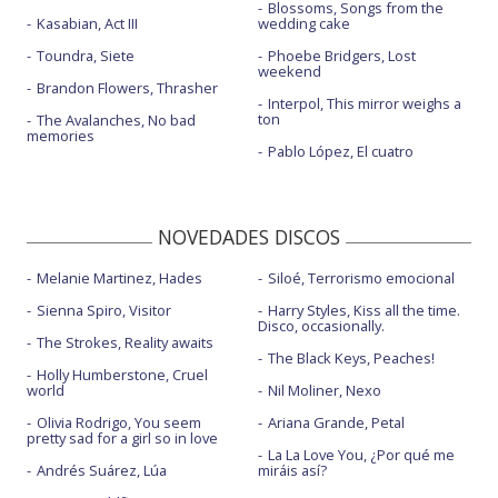
Blossoms, Songs from the
Kasabian, Act III
wedding cake
Toundra, Siete
Phoebe Bridgers, Lost
weekend
Brandon Flowers, Thrasher
Interpol, This mirror weighs a
ton
The Avalanches, No bad
memories
Pablo López, El cuatro
NOVEDADES DISCOS
Melanie Martinez, Hades
Siloé, Terrorismo emocional
Sienna Spiro, Visitor
Harry Styles, Kiss all the time.
Disco, occasionally.
The Strokes, Reality awaits
The Black Keys, Peaches!
Holly Humberstone, Cruel
world
Nil Moliner, Nexo
Olivia Rodrigo, You seem
Ariana Grande, Petal
pretty sad for a girl so in love
La La Love You, ¿Por qué me
Andrés Suárez, Lúa
miráis así?