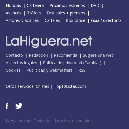
Noticias
Cartelera
Próximos estrenos
DVD
Avances
Tráilers
Festivales + premios
Actores y actrices
Carteles
Box-office
Guía / directorio
Contacto
Redacción
Recomienda
Sugiere una web
Aspectos legales
Política de privacidad
(
Cambiar
)
Cookies
Publicidad y webmasters
RSS
Otros servicios:
Chistes
|
Top10Listas.com
LaHiguera.net. Todos los derechos reservados