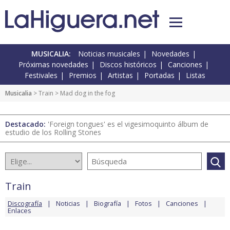
MUSICALIA:
Noticias musicales
Novedades
Próximas novedades
Discos históricos
Canciones
Festivales
Premios
Artistas
Portadas
Listas
Musicalia
>
Train
> Mad dog in the fog
Destacado:
'Foreign tongues' es el vigesimoquinto álbum de
estudio de los Rolling Stones
Train
Discografía
Noticias
Biografía
Fotos
Canciones
Enlaces