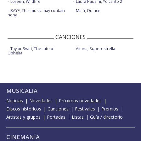
Loreen, Wildfire
Laura Pausini, Yo canto 2
RAYE, This music may contain
Malú, Quince
hope.
CANCIONES
Taylor Swift, The fate of
Aitana, Superestrella
Ophelia
MUSICALIA
Noticias
Novedades
Próximas novedades
Discos históricos
Canciones
Festivales
Premios
Artistas y grupos
Portadas
Listas
Guía / directorio
CINEMANÍA