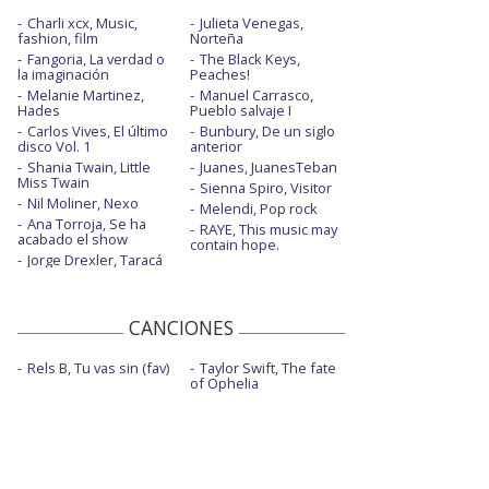
Charli xcx, Music,
Julieta Venegas,
fashion, film
Norteña
Fangoria, La verdad o
The Black Keys,
la imaginación
Peaches!
Melanie Martinez,
Manuel Carrasco,
Hades
Pueblo salvaje I
Carlos Vives, El último
Bunbury, De un siglo
disco Vol. 1
anterior
Shania Twain, Little
Juanes, JuanesTeban
Miss Twain
Sienna Spiro, Visitor
Nil Moliner, Nexo
Melendi, Pop rock
Ana Torroja, Se ha
RAYE, This music may
acabado el show
contain hope.
Jorge Drexler, Taracá
CANCIONES
Rels B, Tu vas sin (fav)
Taylor Swift, The fate
of Ophelia