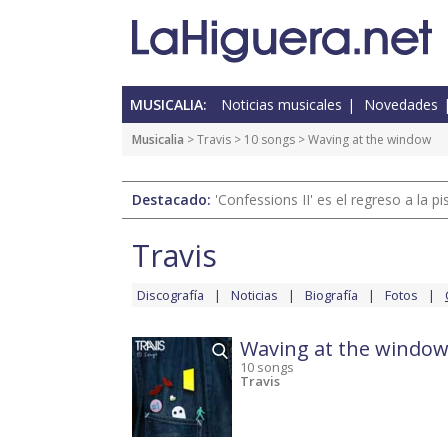
MUSICALIA:
Noticias musicales
Novedades
Musicalia
>
Travis
>
10 songs
> Waving at the window
Destacado:
'Confessions II' es el regreso a la 
Travis
Discografía
Noticias
Biografía
Fotos
Waving at the windo
10 songs
Travis