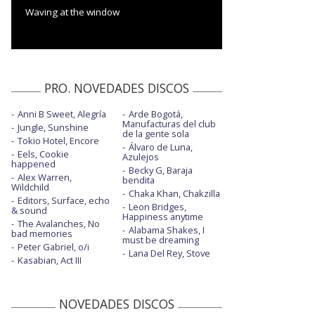
Waving at the window
PRO. NOVEDADES DISCOS
Anni B Sweet, Alegría
Arde Bogotá,
Manufacturas del club
Jungle, Sunshine
de la gente sola
Tokio Hotel, Encore
Álvaro de Luna,
Eels, Cookie
Azulejos
happened
Becky G, Baraja
Alex Warren,
bendita
Wildchild
Chaka Khan, Chakzilla
Editors, Surface, echo
Leon Bridges,
& sound
Happiness anytime
The Avalanches, No
Alabama Shakes, I
bad memories
must be dreaming
Peter Gabriel, o/i
Lana Del Rey, Stove
Kasabian, Act III
NOVEDADES DISCOS