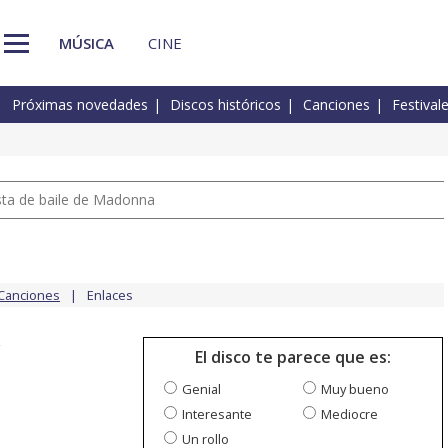
MÚSICA
CINE
Próximas novedades
Discos históricos
Canciones
Festival
pista de baile de Madonna
Canciones
Enlaces
w
El disco te parece que es:
Genial
Muy bueno
Interesante
Mediocre
Un rollo