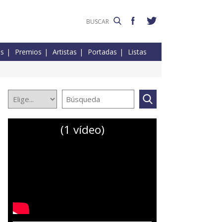
es
Premios
Artistas
Portadas
Listas
(1 vídeo)