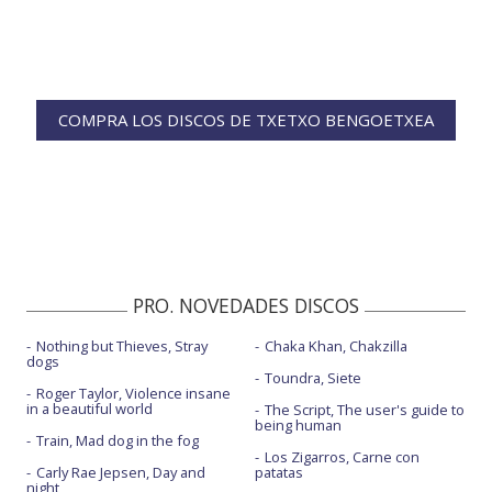
COMPRA LOS DISCOS DE TXETXO BENGOETXEA
PRO. NOVEDADES DISCOS
Nothing but Thieves, Stray
Chaka Khan, Chakzilla
dogs
Toundra, Siete
Roger Taylor, Violence insane
in a beautiful world
The Script, The user's guide to
being human
Train, Mad dog in the fog
Los Zigarros, Carne con
Carly Rae Jepsen, Day and
patatas
night