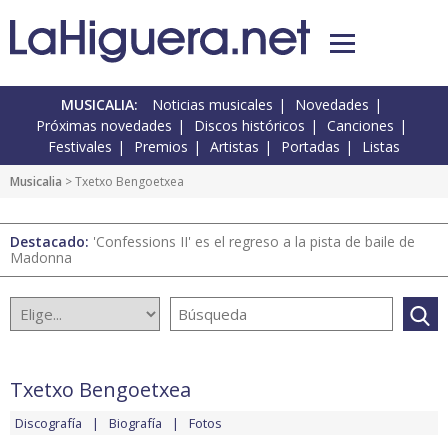
MUSICALIA:
Noticias musicales
Novedades
Próximas novedades
Discos históricos
Canciones
Festivales
Premios
Artistas
Portadas
Listas
Musicalia
> Txetxo Bengoetxea
Destacado:
'Confessions II' es el regreso a la pista de baile de
Madonna
Txetxo Bengoetxea
Discografía
Biografía
Fotos