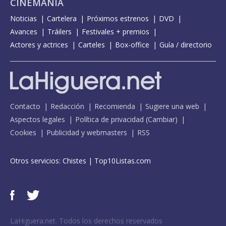
CINEMANÍA
Noticias
Cartelera
Próximos estrenos
DVD
Avances
Tráilers
Festivales + premios
Actores y actrices
Carteles
Box-office
Guía / directorio
Contacto
Redacción
Recomienda
Sugiere una web
Aspectos legales
Política de privacidad
(
Cambiar
)
Cookies
Publicidad y webmasters
RSS
Otros servicios:
Chistes
|
Top10Listas.com
LaHiguera.net. Todos los derechos reservados