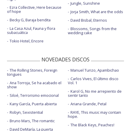
Jungle, Sunshine
Ezra Collective, Here because
of hope
Jorja Smith, What are the odds
Becky G, Baraja bendita
David Bisbal, Eternos
La Casa Azul, Fauna y flora
Blossoms, Songs from the
subacuática
wedding cake
Tokio Hotel, Encore
NOVEDADES DISCOS
The Rolling Stones, Foreign
Manuel Turizo, Apambichao
tongues
Carlos Vives, El último disco
Ana Torroja, Se ha acabado el
Vol. 1
show
Karol G, No me arrepiento de
Siloé, Terrorismo emocional
sentir tanto
Kany García, Puerta abierta
Ariana Grande, Petal
Robyn, Sexistential
RAYE, This music may contain
hope.
Bruno Mars, The romantic
The Black Keys, Peaches!
David DeMaría, La puerta