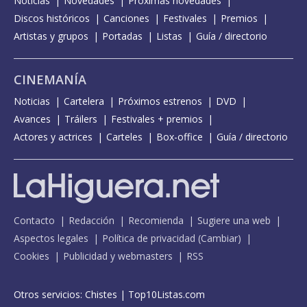
Noticias
Novedades
Próximas novedades
Discos históricos
Canciones
Festivales
Premios
Artistas y grupos
Portadas
Listas
Guía / directorio
CINEMANÍA
Noticias
Cartelera
Próximos estrenos
DVD
Avances
Tráilers
Festivales + premios
Actores y actrices
Carteles
Box-office
Guía / directorio
Contacto
Redacción
Recomienda
Sugiere una web
Aspectos legales
Política de privacidad
(
Cambiar
)
Cookies
Publicidad y webmasters
RSS
Otros servicios:
Chistes
|
Top10Listas.com