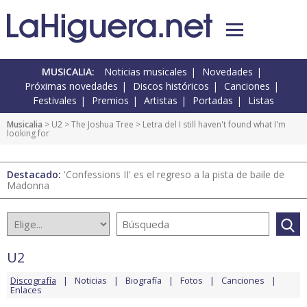
MUSICALIA:
Noticias musicales
Novedades
Próximas novedades
Discos históricos
Canciones
Festivales
Premios
Artistas
Portadas
Listas
Musicalia
>
U2
>
The Joshua Tree
> Letra del I still haven't found what I'm
looking for
Destacado:
'Confessions II' es el regreso a la pista de baile de
Madonna
U2
Discografía
Noticias
Biografía
Fotos
Canciones
Enlaces