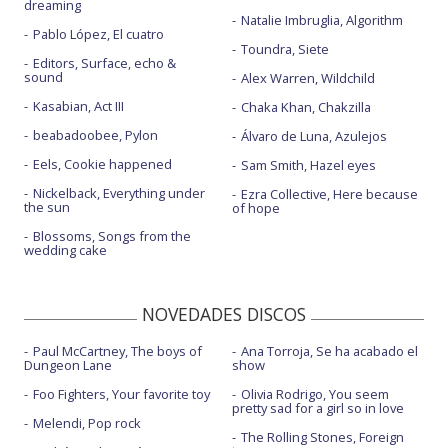
dreaming
Natalie Imbruglia, Algorithm
Pablo López, El cuatro
Toundra, Siete
Editors, Surface, echo &
sound
Alex Warren, Wildchild
Kasabian, Act III
Chaka Khan, Chakzilla
beabadoobee, Pylon
Álvaro de Luna, Azulejos
Eels, Cookie happened
Sam Smith, Hazel eyes
Nickelback, Everything under
Ezra Collective, Here because
the sun
of hope
Blossoms, Songs from the
wedding cake
NOVEDADES DISCOS
Paul McCartney, The boys of
Ana Torroja, Se ha acabado el
Dungeon Lane
show
Foo Fighters, Your favorite toy
Olivia Rodrigo, You seem
pretty sad for a girl so in love
Melendi, Pop rock
The Rolling Stones, Foreign