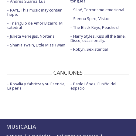
tongues
Andrés Suárez, Lúa
Siloé, Terrorismo emocional
RAYE, This music may contain
hope.
Sienna Spiro, Visitor
Triángulo de Amor Bizarro, Mi
catedral
The Black Keys, Peaches!
Julieta Venegas, Norteña
Harry Styles, Kiss all the time.
Disco, occasionally.
Shania Twain, Little Miss Twain
Robyn, Sexistential
CANCIONES
Rosalía y Yahritza y su Esencia,
Pablo López, El niño del
La perla
espacio
MUSICALIA