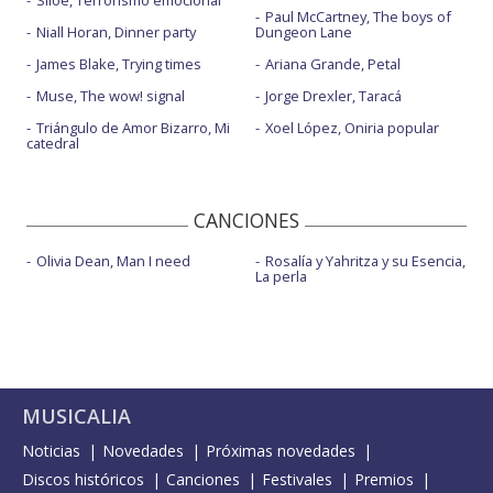
Siloé, Terrorismo emocional
Paul McCartney, The boys of
Niall Horan, Dinner party
Dungeon Lane
James Blake, Trying times
Ariana Grande, Petal
Muse, The wow! signal
Jorge Drexler, Taracá
Triángulo de Amor Bizarro, Mi
Xoel López, Oniria popular
catedral
CANCIONES
Olivia Dean, Man I need
Rosalía y Yahritza y su Esencia,
La perla
MUSICALIA
Noticias
Novedades
Próximas novedades
Discos históricos
Canciones
Festivales
Premios