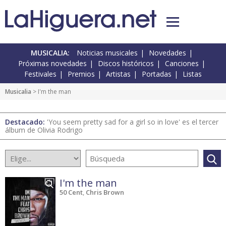
MUSICALIA:
Noticias musicales
Novedades
Próximas novedades
Discos históricos
Canciones
Festivales
Premios
Artistas
Portadas
Listas
Musicalia
> I'm the man
Destacado:
'You seem pretty sad for a girl so in love' es el tercer
álbum de Olivia Rodrigo
I'm the man
50 Cent
,
Chris Brown