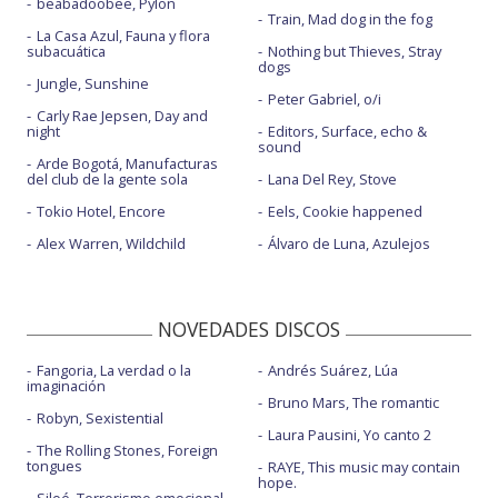
beabadoobee, Pylon
Train, Mad dog in the fog
La Casa Azul, Fauna y flora
subacuática
Nothing but Thieves, Stray
dogs
Jungle, Sunshine
Peter Gabriel, o/i
Carly Rae Jepsen, Day and
night
Editors, Surface, echo &
sound
Arde Bogotá, Manufacturas
del club de la gente sola
Lana Del Rey, Stove
Tokio Hotel, Encore
Eels, Cookie happened
Alex Warren, Wildchild
Álvaro de Luna, Azulejos
NOVEDADES DISCOS
Fangoria, La verdad o la
Andrés Suárez, Lúa
imaginación
Bruno Mars, The romantic
Robyn, Sexistential
Laura Pausini, Yo canto 2
The Rolling Stones, Foreign
tongues
RAYE, This music may contain
hope.