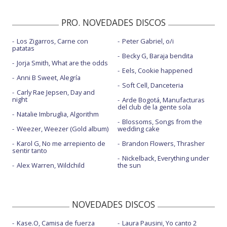
PRO. NOVEDADES DISCOS
Los Zigarros, Carne con
Peter Gabriel, o/i
patatas
Becky G, Baraja bendita
Jorja Smith, What are the odds
Eels, Cookie happened
Anni B Sweet, Alegría
Soft Cell, Danceteria
Carly Rae Jepsen, Day and
night
Arde Bogotá, Manufacturas
del club de la gente sola
Natalie Imbruglia, Algorithm
Blossoms, Songs from the
Weezer, Weezer (Gold album)
wedding cake
Karol G, No me arrepiento de
Brandon Flowers, Thrasher
sentir tanto
Nickelback, Everything under
Alex Warren, Wildchild
the sun
NOVEDADES DISCOS
Kase.O, Camisa de fuerza
Laura Pausini, Yo canto 2