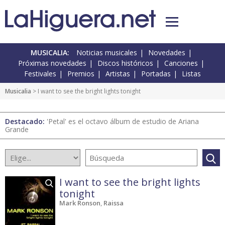
MUSICALIA:
Noticias musicales
Novedades
Próximas novedades
Discos históricos
Canciones
Festivales
Premios
Artistas
Portadas
Listas
Musicalia
> I want to see the bright lights tonight
Destacado:
'Petal' es el octavo álbum de estudio de Ariana
Grande
I want to see the bright lights
tonight
Mark Ronson
,
Raissa