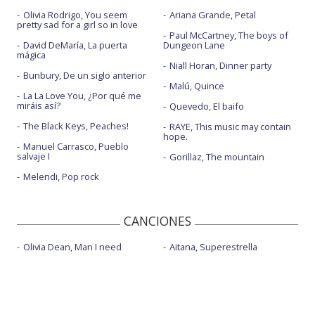
Olivia Rodrigo, You seem
Ariana Grande, Petal
pretty sad for a girl so in love
Paul McCartney, The boys of
David DeMaría, La puerta
Dungeon Lane
mágica
Niall Horan, Dinner party
Bunbury, De un siglo anterior
Malú, Quince
La La Love You, ¿Por qué me
miráis así?
Quevedo, El baifo
The Black Keys, Peaches!
RAYE, This music may contain
hope.
Manuel Carrasco, Pueblo
salvaje I
Gorillaz, The mountain
Melendi, Pop rock
CANCIONES
Olivia Dean, Man I need
Aitana, Superestrella