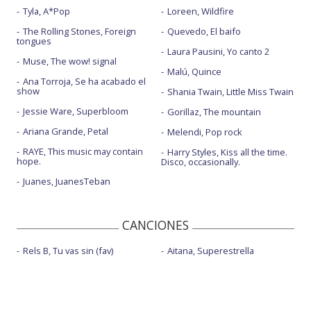
Tyla, A*Pop
Loreen, Wildfire
The Rolling Stones, Foreign
Quevedo, El baifo
tongues
Laura Pausini, Yo canto 2
Muse, The wow! signal
Malú, Quince
Ana Torroja, Se ha acabado el
show
Shania Twain, Little Miss Twain
Jessie Ware, Superbloom
Gorillaz, The mountain
Ariana Grande, Petal
Melendi, Pop rock
RAYE, This music may contain
Harry Styles, Kiss all the time.
hope.
Disco, occasionally.
Juanes, JuanesTeban
CANCIONES
Rels B, Tu vas sin (fav)
Aitana, Superestrella