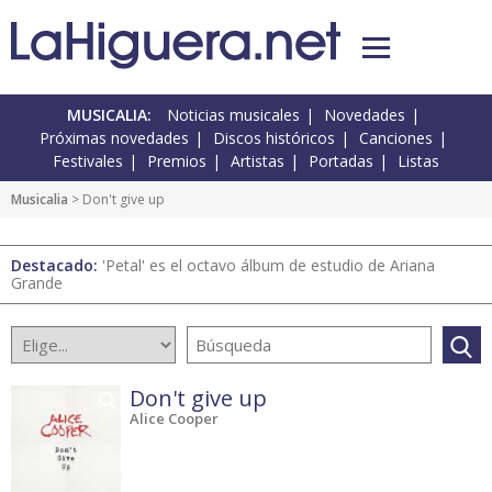
MUSICALIA:
Noticias musicales
Novedades
Próximas novedades
Discos históricos
Canciones
Festivales
Premios
Artistas
Portadas
Listas
Musicalia
> Don't give up
Destacado:
'Petal' es el octavo álbum de estudio de Ariana
Grande
Don't give up
Alice Cooper