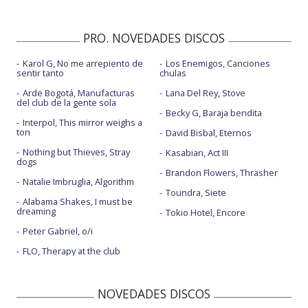
PRO. NOVEDADES DISCOS
Karol G, No me arrepiento de
Los Enemigos, Canciones
sentir tanto
chulas
Arde Bogotá, Manufacturas
Lana Del Rey, Stove
del club de la gente sola
Becky G, Baraja bendita
Interpol, This mirror weighs a
ton
David Bisbal, Eternos
Nothing but Thieves, Stray
Kasabian, Act III
dogs
Brandon Flowers, Thrasher
Natalie Imbruglia, Algorithm
Toundra, Siete
Alabama Shakes, I must be
dreaming
Tokio Hotel, Encore
Peter Gabriel, o/i
FLO, Therapy at the club
NOVEDADES DISCOS