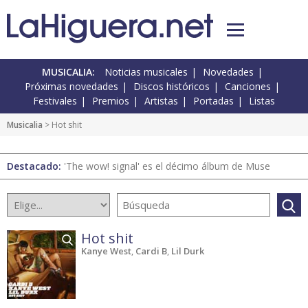
MUSICALIA:
Noticias musicales
Novedades
Próximas novedades
Discos históricos
Canciones
Festivales
Premios
Artistas
Portadas
Listas
Musicalia
> Hot shit
Destacado:
'The wow! signal' es el décimo álbum de Muse
Hot shit
Kanye West
,
Cardi B
,
Lil Durk