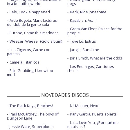
in a beautiful world
dogs
Eels, Cookie happened
Beck, Ride lonesome
Arde Bogotá, Manufacturas
Kasabian, Act III
del club de la gente sola
Greta Van Fleet, Palace for the
Europe, Come this madness
people
Weezer, Weezer (Gold album)
Tove Lo, Estrus
Los Zigarros, Carne con
Jungle, Sunshine
patatas
Jorja Smith, What are the odds
Camela, Titánicos
Los Enemigos, Canciones
Ellie Goulding, I know too
chulas
much
NOVEDADES DISCOS
The Black Keys, Peaches!
Nil Moliner, Nexo
Paul McCartney, The boys of
Kany García, Puerta abierta
Dungeon Lane
La La Love You, ¿Por qué me
Jessie Ware, Superbloom
miráis así?