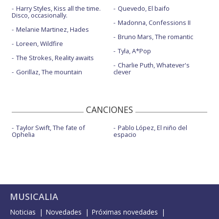
Harry Styles, Kiss all the time.
Quevedo, El baifo
Disco, occasionally.
Madonna, Confessions II
Melanie Martinez, Hades
Bruno Mars, The romantic
Loreen, Wildfire
Tyla, A*Pop
The Strokes, Reality awaits
Charlie Puth, Whatever's
Gorillaz, The mountain
clever
CANCIONES
Taylor Swift, The fate of
Pablo López, El niño del
Ophelia
espacio
MUSICALIA
Noticias
Novedades
Próximas novedades