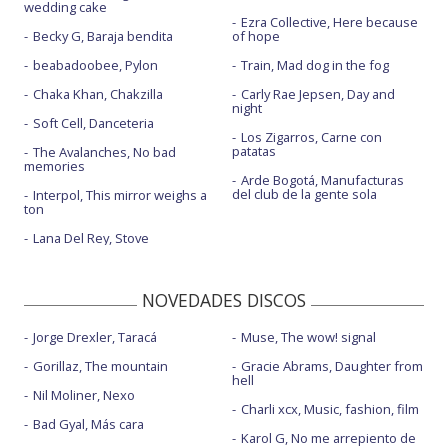
wedding cake
Ezra Collective, Here because
Becky G, Baraja bendita
of hope
beabadoobee, Pylon
Train, Mad dog in the fog
Chaka Khan, Chakzilla
Carly Rae Jepsen, Day and
night
Soft Cell, Danceteria
Los Zigarros, Carne con
patatas
The Avalanches, No bad
memories
Arde Bogotá, Manufacturas
del club de la gente sola
Interpol, This mirror weighs a
ton
Lana Del Rey, Stove
NOVEDADES DISCOS
Jorge Drexler, Taracá
Muse, The wow! signal
Gorillaz, The mountain
Gracie Abrams, Daughter from
hell
Nil Moliner, Nexo
Charli xcx, Music, fashion, film
Bad Gyal, Más cara
Karol G, No me arrepiento de