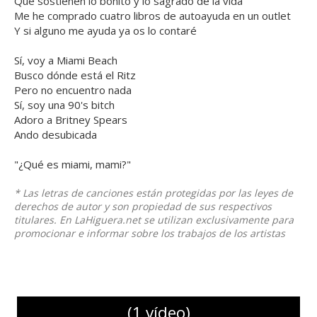
Que sostienen lo bonito y lo sagrado de la vida
Me he comprado cuatro libros de autoayuda en un outlet
Y si alguno me ayuda ya os lo contaré
Sí, voy a Miami Beach
Busco dónde está el Ritz
Pero no encuentro nada
Sí, soy una 90's bitch
Adoro a Britney Spears
Ando desubicada
"¿Qué es miami, mami?"
* Las letras de canciones están protegidas por las leyes de
derechos de autor y son propiedad de sus respectivos
titulares. En LaHiguera.net se utilizan exclusivamente para
promocionar e informar sobre los trabajos de los artistas
(1 vídeo)