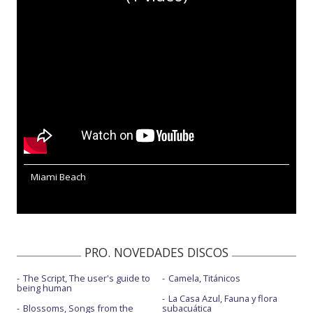
Miami Beach
PRO. NOVEDADES DISCOS
The Script, The user's guide to
Camela, Titánicos
being human
La Casa Azul, Fauna y flora
Blossoms, Songs from the
subacuática