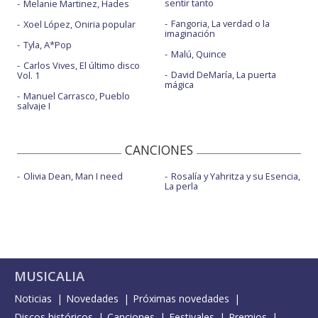
sentir tanto
Melanie Martinez, Hades
Fangoria, La verdad o la
Xoel López, Oniria popular
imaginación
Tyla, A*Pop
Malú, Quince
Carlos Vives, El último disco
David DeMaría, La puerta
Vol. 1
mágica
Manuel Carrasco, Pueblo
salvaje I
CANCIONES
Olivia Dean, Man I need
Rosalía y Yahritza y su Esencia,
La perla
MUSICALIA
Noticias
Novedades
Próximas novedades
Discos históricos
Canciones
Festivales
Premios