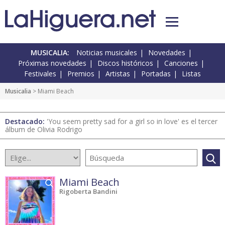
MUSICALIA:
Noticias musicales
Novedades
Próximas novedades
Discos históricos
Canciones
Festivales
Premios
Artistas
Portadas
Listas
Musicalia
> Miami Beach
Destacado:
'You seem pretty sad for a girl so in love' es el tercer
álbum de Olivia Rodrigo
Miami Beach
Rigoberta Bandini