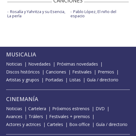
CANCIONES
Rosalía y Yahritza y su Esencia,
Pablo López, El niño del
La perla
espacio
MUSICALIA
Noticias
Novedades
Próximas novedades
Discos históricos
Canciones
Festivales
Premios
Artistas y grupos
Portadas
Listas
Guía / directorio
CINEMANÍA
Noticias
Cartelera
Próximos estrenos
DVD
Avances
Tráilers
Festivales + premios
Actores y actrices
Carteles
Box-office
Guía / directorio