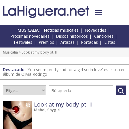
MUSICALIA:
Noticias musicales
Novedades
Próximas novedades
Discos históricos
Canciones
Festivales
Premios
Artistas
Portadas
Listas
Musicalia
> Look at my body pt. II
Destacado:
'You seem pretty sad for a girl so in love' es el tercer
álbum de Olivia Rodrigo
Look at my body pt. II
Mabel
,
Shygirl