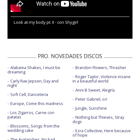
Look at my body pt. II - con Shygirl
PRO. NOVEDADES DISCOS
Alabama Shakes, I must be
Brandon Flowers, Thrasher
dreaming
Roger Taylor, Violence insane
Carly Rae Jepsen, Day and
in a beautiful world
night
Anni B Sweet, Alegría
Soft Cell, Danceteria
Peter Gabriel, o/i
Europe, Come this madness
Jungle, Sunshine
Los Zigarros, Carne con
patatas
Nothing but Thieves, Stray
dogs
Blossoms, Songs from the
wedding cake
Ezra Collective, Here because
of hope
The Avalanches, No bad