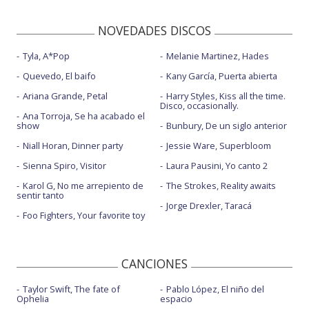
NOVEDADES DISCOS
Tyla, A*Pop
Melanie Martinez, Hades
Quevedo, El baifo
Kany García, Puerta abierta
Ariana Grande, Petal
Harry Styles, Kiss all the time.
Disco, occasionally.
Ana Torroja, Se ha acabado el
show
Bunbury, De un siglo anterior
Niall Horan, Dinner party
Jessie Ware, Superbloom
Sienna Spiro, Visitor
Laura Pausini, Yo canto 2
Karol G, No me arrepiento de
The Strokes, Reality awaits
sentir tanto
Jorge Drexler, Taracá
Foo Fighters, Your favorite toy
CANCIONES
Taylor Swift, The fate of
Pablo López, El niño del
Ophelia
espacio