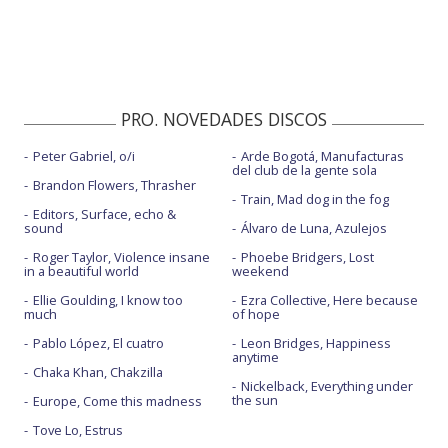
PRO. NOVEDADES DISCOS
Peter Gabriel, o/i
Arde Bogotá, Manufacturas
del club de la gente sola
Brandon Flowers, Thrasher
Train, Mad dog in the fog
Editors, Surface, echo &
sound
Álvaro de Luna, Azulejos
Roger Taylor, Violence insane
Phoebe Bridgers, Lost
in a beautiful world
weekend
Ellie Goulding, I know too
Ezra Collective, Here because
much
of hope
Pablo López, El cuatro
Leon Bridges, Happiness
anytime
Chaka Khan, Chakzilla
Nickelback, Everything under
the sun
Europe, Come this madness
Tove Lo, Estrus