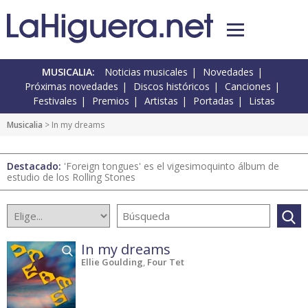
MUSICALIA:
Noticias musicales
Novedades
Próximas novedades
Discos históricos
Canciones
Festivales
Premios
Artistas
Portadas
Listas
Musicalia
> In my dreams
Destacado:
'Foreign tongues' es el vigesimoquinto álbum de
estudio de los Rolling Stones
In my dreams
Ellie Goulding
,
Four Tet