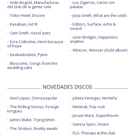
Arde Bogotá, Manufacturas
Los Zigarros, Carne con
del club de la gente sola
patatas
Tokio Hotel, Encore
Jorja Smith, What are the odds
Kasabian, Act III
Editors, Surface, echo &
sound
Sam Smith, Hazel eyes
Leon Bridges, Happiness
anytime
Ezra Collective, Here because
of hope
Weezer, Weezer (Gold album)
beabadoobee, Pylon
Blossoms, Songs from the
wedding cake
NOVEDADES DISCOS
Xoel López, Oniria popular
Julieta Venegas, Norteña
The Rolling Stones, Foreign
Melendi, Pop rock
tongues
Jessie Ware, Superbloom
James Blake, Trying times
Sienna Spiro, Visitor
The Strokes, Reality awaits
FLO, Therapy at the club