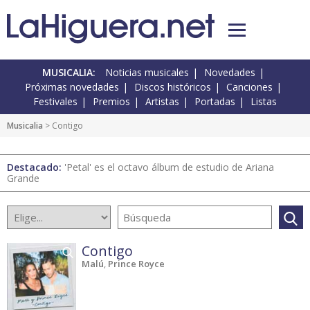
MUSICALIA:
Noticias musicales
Novedades
Próximas novedades
Discos históricos
Canciones
Festivales
Premios
Artistas
Portadas
Listas
Musicalia
> Contigo
Destacado:
'Petal' es el octavo álbum de estudio de Ariana
Grande
Contigo
Malú
,
Prince Royce