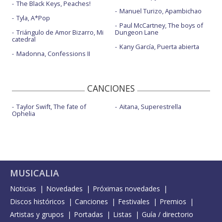
The Black Keys, Peaches!
Manuel Turizo, Apambichao
Tyla, A*Pop
Paul McCartney, The boys of
Triángulo de Amor Bizarro, Mi
Dungeon Lane
catedral
Kany García, Puerta abierta
Madonna, Confessions II
CANCIONES
Taylor Swift, The fate of
Aitana, Superestrella
Ophelia
MUSICALIA
Noticias
Novedades
Próximas novedades
Discos históricos
Canciones
Festivales
Premios
Artistas y grupos
Portadas
Listas
Guía / directorio