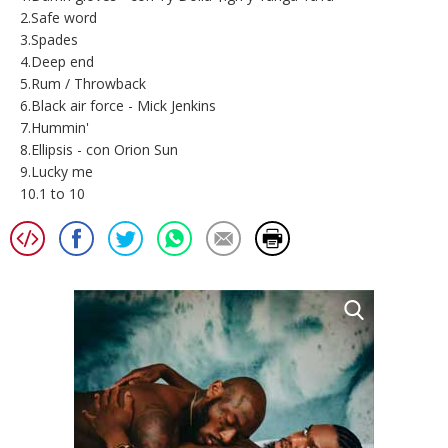
2.Safe word
3.Spades
4.Deep end
5.Rum / Throwback
6.Black air force - Mick Jenkins
7.Hummin'
8.Ellipsis - con Orion Sun
9.Lucky me
10.1 to 10