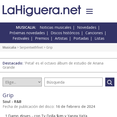
MUSICALIA:
Noticias musicales
Novedades
Próximas novedades
Discos históricos
Canciones
Festivales
Premios
Artistas
Portadas
Listas
Musicalia
> Serpentwithfeet > Grip
Destacado:
'Petal' es el octavo álbum de estudio de Ariana
Grande
Grip
Soul - R&B
Fecha de publicación del disco:
16 de febrero de 2024
1.Damn gloves - con Ty Dolla $ign y Yanga YaYa