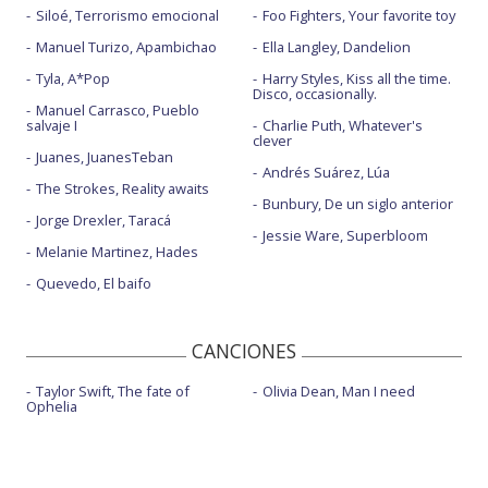
Siloé, Terrorismo emocional
Foo Fighters, Your favorite toy
Manuel Turizo, Apambichao
Ella Langley, Dandelion
Tyla, A*Pop
Harry Styles, Kiss all the time.
Disco, occasionally.
Manuel Carrasco, Pueblo
salvaje I
Charlie Puth, Whatever's
clever
Juanes, JuanesTeban
Andrés Suárez, Lúa
The Strokes, Reality awaits
Bunbury, De un siglo anterior
Jorge Drexler, Taracá
Jessie Ware, Superbloom
Melanie Martinez, Hades
Quevedo, El baifo
CANCIONES
Taylor Swift, The fate of
Olivia Dean, Man I need
Ophelia