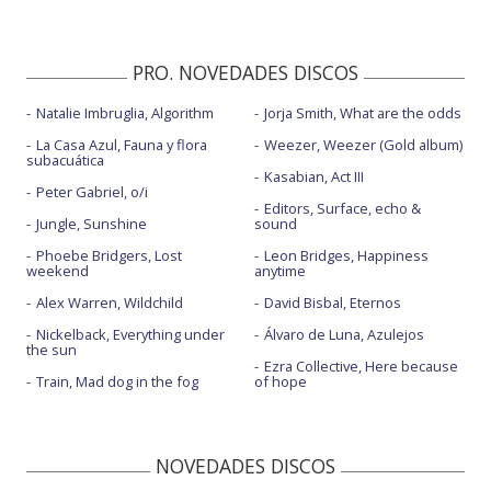
PRO. NOVEDADES DISCOS
Natalie Imbruglia, Algorithm
Jorja Smith, What are the odds
La Casa Azul, Fauna y flora
Weezer, Weezer (Gold album)
subacuática
Kasabian, Act III
Peter Gabriel, o/i
Editors, Surface, echo &
Jungle, Sunshine
sound
Phoebe Bridgers, Lost
Leon Bridges, Happiness
weekend
anytime
Alex Warren, Wildchild
David Bisbal, Eternos
Nickelback, Everything under
Álvaro de Luna, Azulejos
the sun
Ezra Collective, Here because
Train, Mad dog in the fog
of hope
NOVEDADES DISCOS