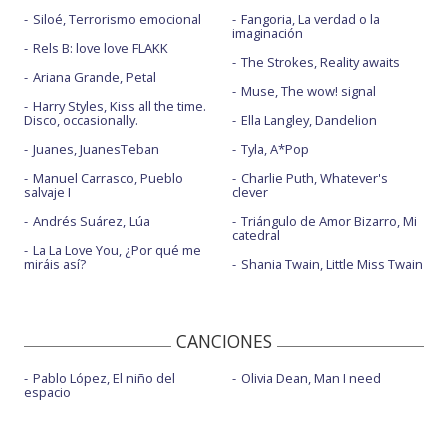
Siloé, Terrorismo emocional
Fangoria, La verdad o la
imaginación
Rels B: love love FLAKK
The Strokes, Reality awaits
Ariana Grande, Petal
Muse, The wow! signal
Harry Styles, Kiss all the time.
Disco, occasionally.
Ella Langley, Dandelion
Juanes, JuanesTeban
Tyla, A*Pop
Manuel Carrasco, Pueblo
Charlie Puth, Whatever's
salvaje I
clever
Andrés Suárez, Lúa
Triángulo de Amor Bizarro, Mi
catedral
La La Love You, ¿Por qué me
miráis así?
Shania Twain, Little Miss Twain
CANCIONES
Pablo López, El niño del
Olivia Dean, Man I need
espacio