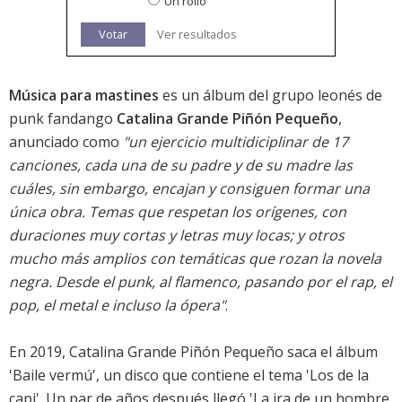
Un rollo
Votar
Ver resultados
Música para mastines
es un álbum del grupo leonés de
punk fandango
Catalina Grande Piñón Pequeño
,
anunciado como
"un ejercicio multidiciplinar de 17
canciones, cada una de su padre y de su madre las
cuáles, sin embargo, encajan y consiguen formar una
única obra. Temas que respetan los orígenes, con
duraciones muy cortas y letras muy locas; y otros
mucho más amplios con temáticas que rozan la novela
negra. Desde el punk, al flamenco, pasando por el rap, el
pop, el metal e incluso la ópera"
.
En 2019, Catalina Grande Piñón Pequeño saca el álbum
'Baile vermú', un disco que contiene el tema 'Los de la
capi'. Un par de años después llegó 'La ira de un hombre