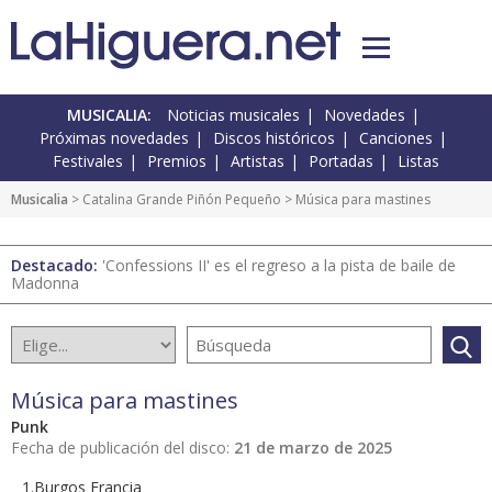
MUSICALIA:
Noticias musicales
Novedades
Próximas novedades
Discos históricos
Canciones
Festivales
Premios
Artistas
Portadas
Listas
Musicalia
> Catalina Grande Piñón Pequeño > Música para mastines
Destacado:
'Confessions II' es el regreso a la pista de baile de
Madonna
Música para mastines
Punk
Fecha de publicación del disco:
21 de marzo de 2025
1.Burgos Francia