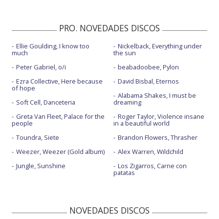
PRO. NOVEDADES DISCOS
Ellie Goulding, I know too
Nickelback, Everything under
much
the sun
Peter Gabriel, o/i
beabadoobee, Pylon
Ezra Collective, Here because
David Bisbal, Eternos
of hope
Alabama Shakes, I must be
Soft Cell, Danceteria
dreaming
Greta Van Fleet, Palace for the
Roger Taylor, Violence insane
people
in a beautiful world
Toundra, Siete
Brandon Flowers, Thrasher
Weezer, Weezer (Gold album)
Alex Warren, Wildchild
Jungle, Sunshine
Los Zigarros, Carne con
patatas
NOVEDADES DISCOS