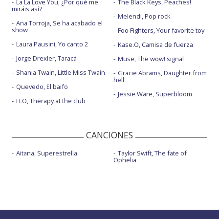
La La Love You, ¿Por qué me
The Black Keys, Peaches!
miráis así?
Melendi, Pop rock
Ana Torroja, Se ha acabado el
show
Foo Fighters, Your favorite toy
Laura Pausini, Yo canto 2
Kase.O, Camisa de fuerza
Jorge Drexler, Taracá
Muse, The wow! signal
Shania Twain, Little Miss Twain
Gracie Abrams, Daughter from
hell
Quevedo, El baifo
Jessie Ware, Superbloom
FLO, Therapy at the club
CANCIONES
Aitana, Superestrella
Taylor Swift, The fate of
Ophelia