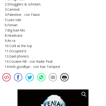
2.Smugglers & scholars
3.Carnival
4.Palestine - con Fawzi
5.Liars tale
6.Fenian
7.Big bad Mo
8.Headcase
9.An ra
10.Cold at the top
11.Occupied 6
12.Gael phonics
13.Cocaine hill - con Radie Peat
14.Irish goodbye - con Kae Tempest