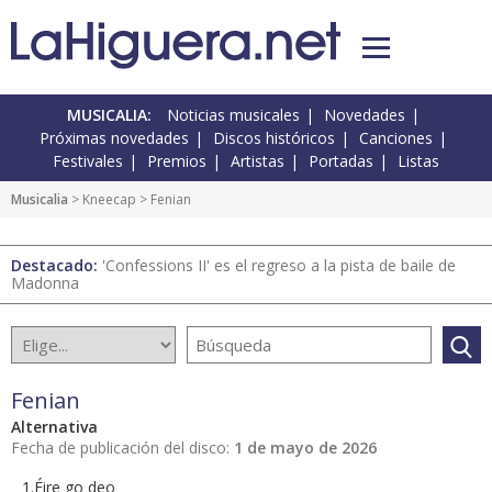
MUSICALIA:
Noticias musicales
Novedades
Próximas novedades
Discos históricos
Canciones
Festivales
Premios
Artistas
Portadas
Listas
Musicalia
> Kneecap > Fenian
Destacado:
'Confessions II' es el regreso a la pista de baile de
Madonna
Fenian
Alternativa
Fecha de publicación del disco:
1 de mayo de 2026
1.Éire go deo