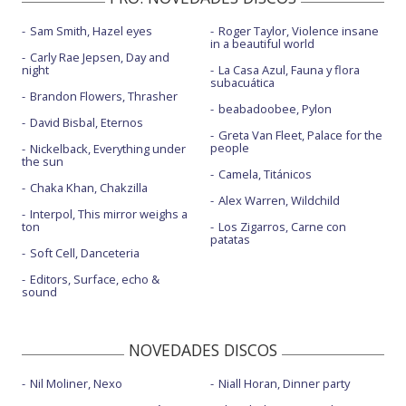
Sam Smith, Hazel eyes
Roger Taylor, Violence insane
in a beautiful world
Carly Rae Jepsen, Day and
night
La Casa Azul, Fauna y flora
subacuática
Brandon Flowers, Thrasher
beabadoobee, Pylon
David Bisbal, Eternos
Greta Van Fleet, Palace for the
people
Nickelback, Everything under
the sun
Camela, Titánicos
Chaka Khan, Chakzilla
Alex Warren, Wildchild
Interpol, This mirror weighs a
ton
Los Zigarros, Carne con
patatas
Soft Cell, Danceteria
Editors, Surface, echo &
sound
NOVEDADES DISCOS
Nil Moliner, Nexo
Niall Horan, Dinner party