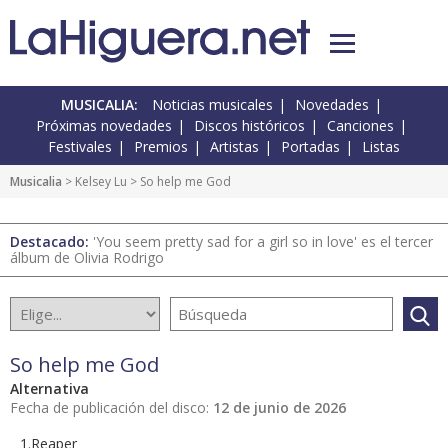
MUSICALIA:
Noticias musicales
Novedades
Próximas novedades
Discos históricos
Canciones
Festivales
Premios
Artistas
Portadas
Listas
Musicalia
> Kelsey Lu > So help me God
Destacado:
'You seem pretty sad for a girl so in love' es el tercer
álbum de Olivia Rodrigo
So help me God
Alternativa
Fecha de publicación del disco:
12 de junio de 2026
1.Reaper