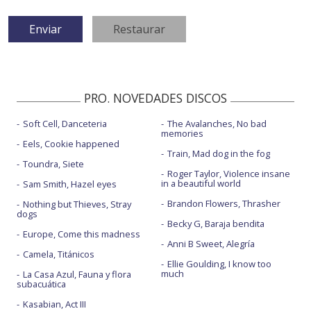
PRO. NOVEDADES DISCOS
Soft Cell, Danceteria
The Avalanches, No bad
memories
Eels, Cookie happened
Train, Mad dog in the fog
Toundra, Siete
Roger Taylor, Violence insane
in a beautiful world
Sam Smith, Hazel eyes
Brandon Flowers, Thrasher
Nothing but Thieves, Stray
dogs
Becky G, Baraja bendita
Europe, Come this madness
Anni B Sweet, Alegría
Camela, Titánicos
Ellie Goulding, I know too
much
La Casa Azul, Fauna y flora
subacuática
Kasabian, Act III