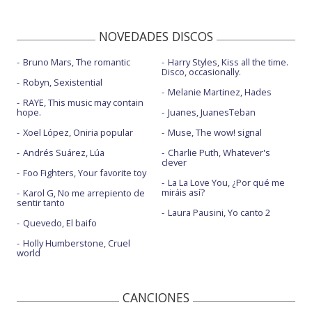
NOVEDADES DISCOS
Bruno Mars, The romantic
Harry Styles, Kiss all the time.
Disco, occasionally.
Robyn, Sexistential
Melanie Martinez, Hades
RAYE, This music may contain
hope.
Juanes, JuanesTeban
Xoel López, Oniria popular
Muse, The wow! signal
Andrés Suárez, Lúa
Charlie Puth, Whatever's
clever
Foo Fighters, Your favorite toy
La La Love You, ¿Por qué me
miráis así?
Karol G, No me arrepiento de
sentir tanto
Laura Pausini, Yo canto 2
Quevedo, El baifo
Holly Humberstone, Cruel
world
CANCIONES