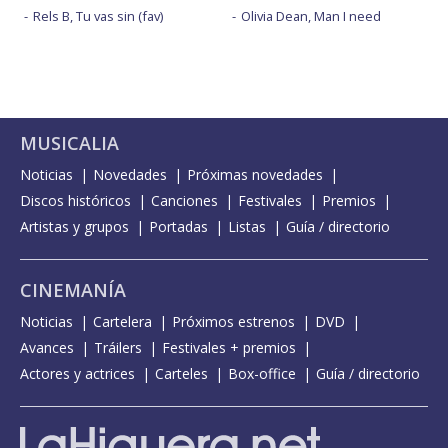
Rels B, Tu vas sin (fav)
Olivia Dean, Man I need
MUSICALIA
Noticias
Novedades
Próximas novedades
Discos históricos
Canciones
Festivales
Premios
Artistas y grupos
Portadas
Listas
Guía / directorio
CINEMANÍA
Noticias
Cartelera
Próximos estrenos
DVD
Avances
Tráilers
Festivales + premios
Actores y actrices
Carteles
Box-office
Guía / directorio