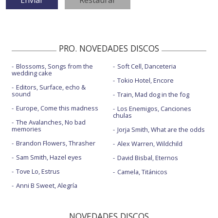
PRO. NOVEDADES DISCOS
Blossoms, Songs from the
Soft Cell, Danceteria
wedding cake
Tokio Hotel, Encore
Editors, Surface, echo &
sound
Train, Mad dog in the fog
Europe, Come this madness
Los Enemigos, Canciones
chulas
The Avalanches, No bad
memories
Jorja Smith, What are the odds
Brandon Flowers, Thrasher
Alex Warren, Wildchild
Sam Smith, Hazel eyes
David Bisbal, Eternos
Tove Lo, Estrus
Camela, Titánicos
Anni B Sweet, Alegría
NOVEDADES DISCOS