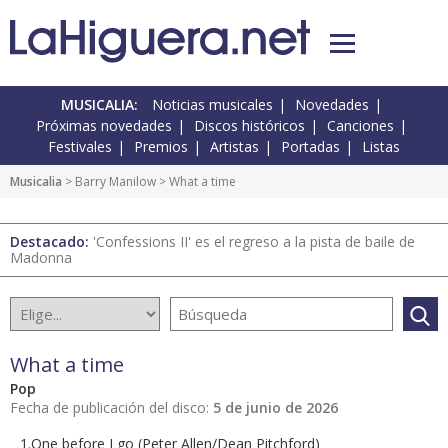
MUSICALIA:
Noticias musicales
Novedades
Próximas novedades
Discos históricos
Canciones
Festivales
Premios
Artistas
Portadas
Listas
Musicalia
> Barry Manilow > What a time
Destacado:
'Confessions II' es el regreso a la pista de baile de
Madonna
What a time
Pop
Fecha de publicación del disco:
5 de junio de 2026
1.One before I go (Peter Allen/Dean Pitchford)