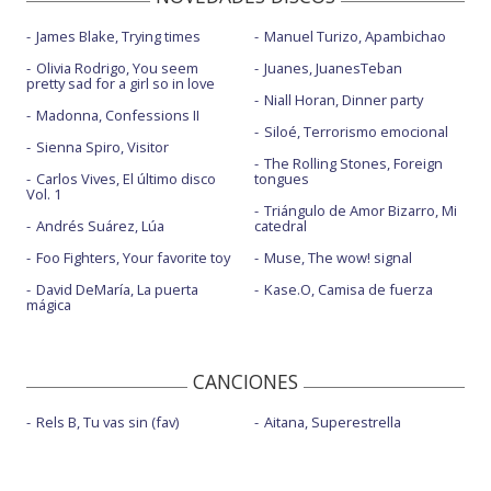
James Blake, Trying times
Manuel Turizo, Apambichao
Olivia Rodrigo, You seem
Juanes, JuanesTeban
pretty sad for a girl so in love
Niall Horan, Dinner party
Madonna, Confessions II
Siloé, Terrorismo emocional
Sienna Spiro, Visitor
The Rolling Stones, Foreign
Carlos Vives, El último disco
tongues
Vol. 1
Triángulo de Amor Bizarro, Mi
Andrés Suárez, Lúa
catedral
Foo Fighters, Your favorite toy
Muse, The wow! signal
David DeMaría, La puerta
Kase.O, Camisa de fuerza
mágica
CANCIONES
Rels B, Tu vas sin (fav)
Aitana, Superestrella