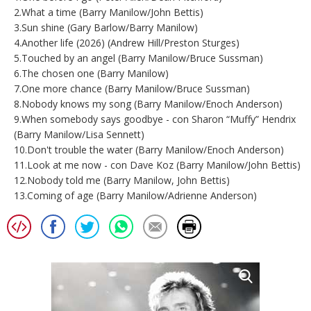
2.What a time (Barry Manilow/John Bettis)
3.Sun shine (Gary Barlow/Barry Manilow)
4.Another life (2026) (Andrew Hill/Preston Sturges)
5.Touched by an angel (Barry Manilow/Bruce Sussman)
6.The chosen one (Barry Manilow)
7.One more chance (Barry Manilow/Bruce Sussman)
8.Nobody knows my song (Barry Manilow/Enoch Anderson)
9.When somebody says goodbye - con Sharon “Muffy” Hendrix
(Barry Manilow/Lisa Sennett)
10.Don't trouble the water (Barry Manilow/Enoch Anderson)
11.Look at me now - con Dave Koz (Barry Manilow/John Bettis)
12.Nobody told me (Barry Manilow, John Bettis)
13.Coming of age (Barry Manilow/Adrienne Anderson)