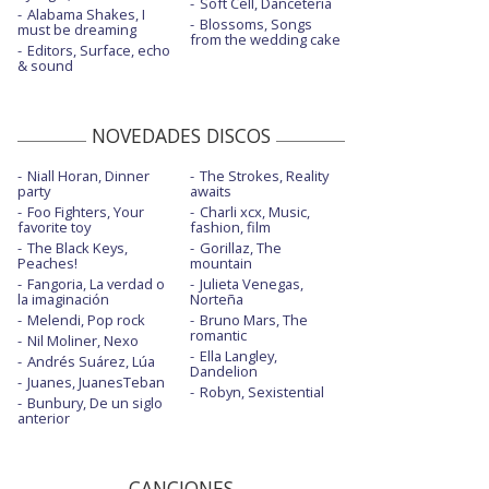
Soft Cell, Danceteria
Alabama Shakes, I
Blossoms, Songs
must be dreaming
from the wedding cake
Editors, Surface, echo
& sound
NOVEDADES DISCOS
Niall Horan, Dinner
The Strokes, Reality
party
awaits
Foo Fighters, Your
Charli xcx, Music,
favorite toy
fashion, film
The Black Keys,
Gorillaz, The
Peaches!
mountain
Fangoria, La verdad o
Julieta Venegas,
la imaginación
Norteña
Melendi, Pop rock
Bruno Mars, The
romantic
Nil Moliner, Nexo
Ella Langley,
Andrés Suárez, Lúa
Dandelion
Juanes, JuanesTeban
Robyn, Sexistential
Bunbury, De un siglo
anterior
CANCIONES