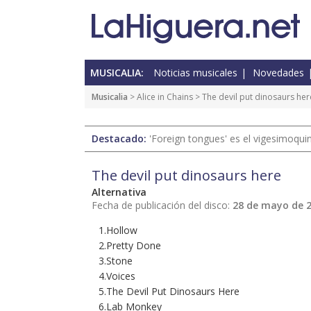
MUSICALIA:
Noticias musicales
Novedades
Musicalia
> Alice in Chains > The devil put dinosaurs her
Destacado:
'Foreign tongues' es el vigesimoqui
The devil put dinosaurs here
Alternativa
Fecha de publicación del disco:
28 de mayo de 
1.Hollow
2.Pretty Done
3.Stone
4.Voices
5.The Devil Put Dinosaurs Here
6.Lab Monkey