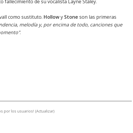
o fallecimiento de su vocalista Layne Staley.
vall como sustituto.
Hollow
y
Stone
son las primeras
ndencia, melodía y, por encima de todo, canciones que
 momento"
.
s por los usuarios!
(
Actualizar
)