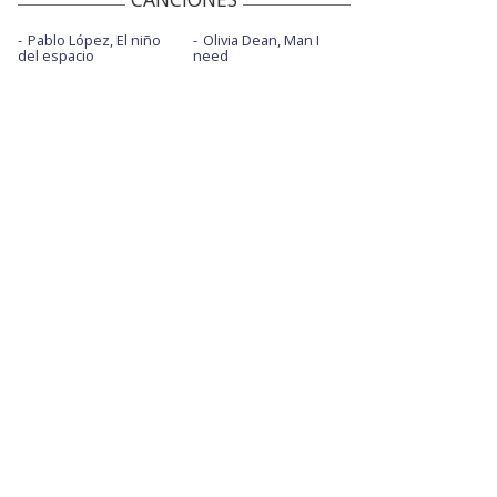
Pablo López, El niño
Olivia Dean, Man I
del espacio
need