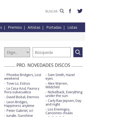
es
Premios
Artistas
Portadas
Listas
PRO. NOVEDADES DISCOS
Phoebe Bridgers, Lost
Sam Smith, Hazel
weekend
eyes
Tove Lo, Estrus
Alex Warren,
Wildchild
La Casa Azul, Fauna y
flora subacuática
Nickelback, Everything
under the sun
David Bisbal, Eternos
Carly Rae Jepsen, Day
Leon Bridges,
and night
Happiness anytime
Los Enemigos,
Peter Gabriel, o/i
Canciones chulas
Jungle, Sunshine