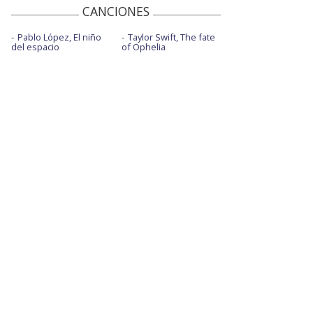
CANCIONES
Pablo López, El niño
Taylor Swift, The fate
del espacio
of Ophelia