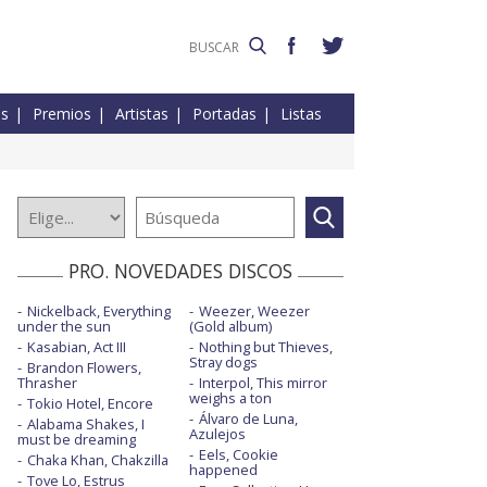
es
Premios
Artistas
Portadas
Listas
PRO. NOVEDADES DISCOS
Nickelback, Everything
Weezer, Weezer
under the sun
(Gold album)
Kasabian, Act III
Nothing but Thieves,
Stray dogs
Brandon Flowers,
Thrasher
Interpol, This mirror
weighs a ton
Tokio Hotel, Encore
Álvaro de Luna,
Alabama Shakes, I
Azulejos
must be dreaming
Eels, Cookie
Chaka Khan, Chakzilla
happened
Tove Lo, Estrus