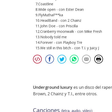
7.Coastline
8.Wide open - con Ester Dean
9.FlyMuthaF**ka
10.HeadBand - con 2 Chainz
11.John Doe - con Priscilla
12.Cranberry moonwalk - con Mike Fresh
13.Nobody told me
14.Forever - con Playboy Tre
15.We still in this bitch - con T.I. y Juicy J
Underground luxury
es un disco del rap
Brown, 2 Chainz y T.I., entre otros.
Canciones
(letra, audio, vídeo)