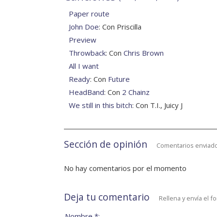
Paper route
John Doe
: Con Priscilla
Preview
Throwback
: Con
Chris Brown
All I want
Ready
: Con
Future
HeadBand
: Con
2 Chainz
We still in this bitch
: Con T.I., Juicy J
Sección de opinión
Comentarios enviado
No hay comentarios por el momento
Deja tu comentario
Rellena y envía el f
Nombre *: