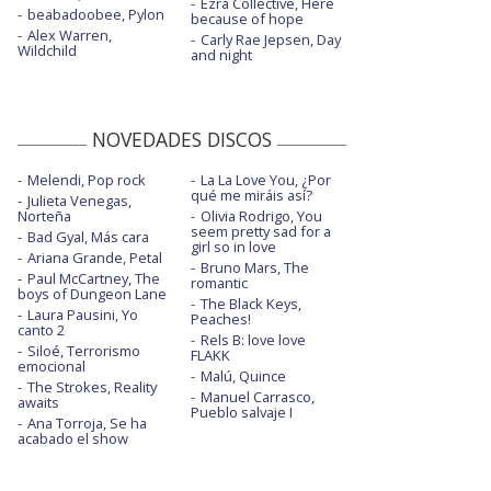
Ezra Collective, Here
beabadoobee, Pylon
because of hope
Alex Warren,
Carly Rae Jepsen, Day
Wildchild
and night
NOVEDADES DISCOS
Melendi, Pop rock
La La Love You, ¿Por
qué me miráis así?
Julieta Venegas,
Norteña
Olivia Rodrigo, You
seem pretty sad for a
Bad Gyal, Más cara
girl so in love
Ariana Grande, Petal
Bruno Mars, The
Paul McCartney, The
romantic
boys of Dungeon Lane
The Black Keys,
Laura Pausini, Yo
Peaches!
canto 2
Rels B: love love
Siloé, Terrorismo
FLAKK
emocional
Malú, Quince
The Strokes, Reality
Manuel Carrasco,
awaits
Pueblo salvaje I
Ana Torroja, Se ha
acabado el show