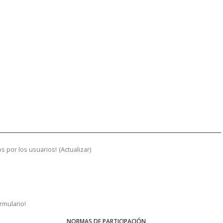
s por los usuarios!
(
Actualizar
)
ormulario!
NORMAS DE PARTICIPACIÓN