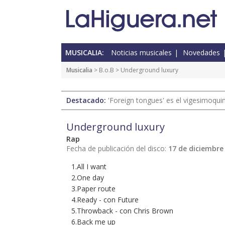
MUSICALIA:
Noticias musicales
Novedades
Musicalia
> B.o.B > Underground luxury
Destacado:
'Foreign tongues' es el vigesimoqui
Underground luxury
Rap
Fecha de publicación del disco:
17 de diciembre
1.All I want
2.One day
3.Paper route
4.Ready - con Future
5.Throwback - con Chris Brown
6.Back me up