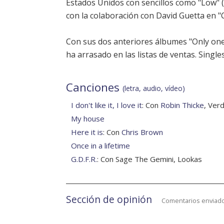
Estados Unidos con sencillos como "Low" (
con la colaboración con David Guetta en "
Con sus dos anteriores álbumes "Only one F
ha arrasado en las listas de ventas. Singles
Canciones
(letra, audio, vídeo)
I don't like it, I love it
: Con
Robin Thicke
, Ver
My house
Here it is
: Con
Chris Brown
Once in a lifetime
G.D.F.R.
: Con Sage The Gemini, Lookas
Sección de opinión
Comentarios enviado