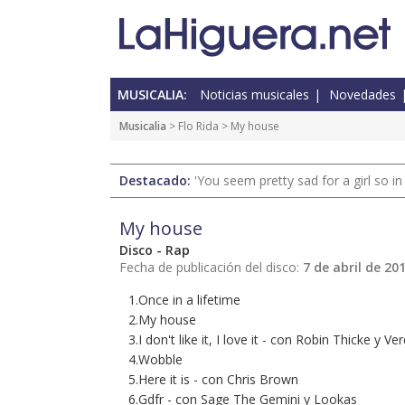
MUSICALIA:
Noticias musicales
Novedades
Musicalia
> Flo Rida > My house
Destacado:
'You seem pretty sad for a girl so in
My house
Disco - Rap
Fecha de publicación del disco:
7 de abril de 20
1.Once in a lifetime
2.My house
3.I don't like it, I love it - con Robin Thicke y V
4.Wobble
5.Here it is - con Chris Brown
6.Gdfr - con Sage The Gemini y Lookas