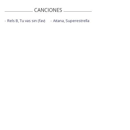
CANCIONES
Rels B, Tu vas sin (fav)
Aitana, Superestrella