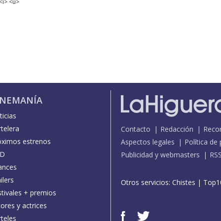
<i> <u>
INEMANÍA
icias
telera
Contacto
Redacción
Reco
óximos estrenos
Aspectos legales
Política de
D
Publicidad y webmasters
RS
ances
ilers
Otros servicios:
Chistes
|
Top1
stivales + premios
ores y actrices
teles