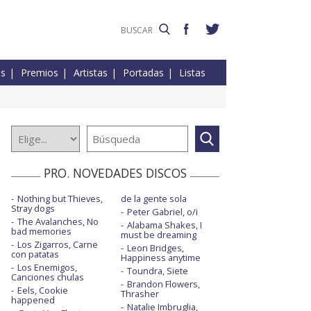
es
Premios
Artistas
Portadas
Listas
PRO. NOVEDADES DISCOS
Nothing but Thieves,
de la gente sola
Stray dogs
Peter Gabriel, o/i
The Avalanches, No
Alabama Shakes, I
bad memories
must be dreaming
Los Zigarros, Carne
Leon Bridges,
con patatas
Happiness anytime
Los Enemigos,
Toundra, Siete
Canciones chulas
Brandon Flowers,
Eels, Cookie
Thrasher
happened
Natalie Imbruglia,