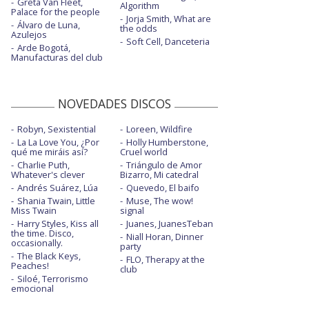
Greta Van Fleet,
Algorithm
Palace for the people
Jorja Smith, What are
Álvaro de Luna,
the odds
Azulejos
Soft Cell, Danceteria
Arde Bogotá,
Manufacturas del club
NOVEDADES DISCOS
Robyn, Sexistential
Loreen, Wildfire
La La Love You, ¿Por
Holly Humberstone,
qué me miráis así?
Cruel world
Charlie Puth,
Triángulo de Amor
Whatever's clever
Bizarro, Mi catedral
Andrés Suárez, Lúa
Quevedo, El baifo
Shania Twain, Little
Muse, The wow!
Miss Twain
signal
Harry Styles, Kiss all
Juanes, JuanesTeban
the time. Disco,
Niall Horan, Dinner
occasionally.
party
The Black Keys,
FLO, Therapy at the
Peaches!
club
Siloé, Terrorismo
emocional