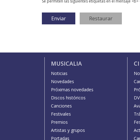
Se permiten las siguientes etiquetas en el mensaje <b> 
MUSICALIA
C
Noticias
Not
Novedades
Car
Próximas novedades
Pr
Discos históricos
DV
Canciones
Av
Festivales
Trá
Premios
Fe
Artistas y grupos
Act
Portadas
Car