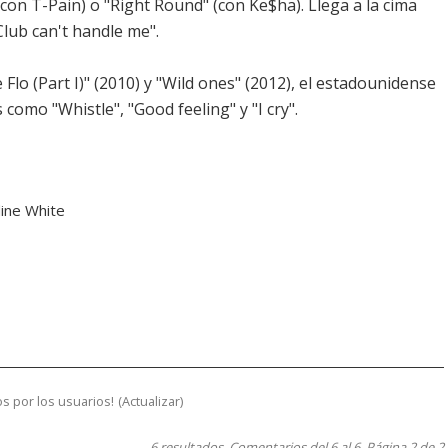
con T-Pain) o "Right Round" (con Ke$ha). Llega a la cima
Club can't handle me".
lo (Part I)" (2010) y "Wild ones" (2012), el estadounidense
 como "Whistle", "Good feeling" y "I cry".
dine White
s por los usuarios!
(
Actualizar
)
6 resultados. Comentarios del 6 al 6. Página 2 de 2