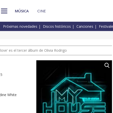
MÚSICA
CINE
Próximas novedades
Discos históricos
Canciones
Festival
 love' es el tercer álbum de Olivia Rodrigo
15
erdine White