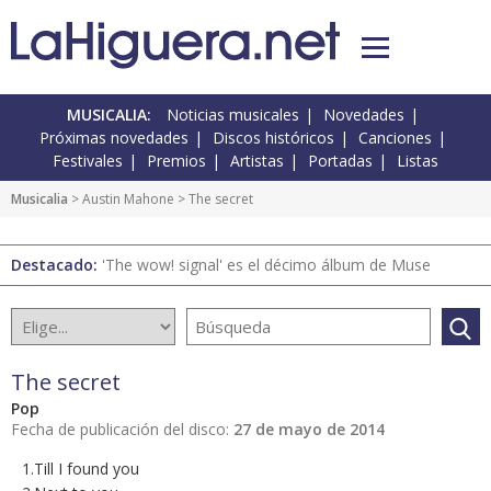
MUSICALIA:
Noticias musicales
Novedades
Próximas novedades
Discos históricos
Canciones
Festivales
Premios
Artistas
Portadas
Listas
Musicalia
> Austin Mahone > The secret
Destacado:
'The wow! signal' es el décimo álbum de Muse
The secret
Pop
Fecha de publicación del disco:
27 de mayo de 2014
1.Till I found you