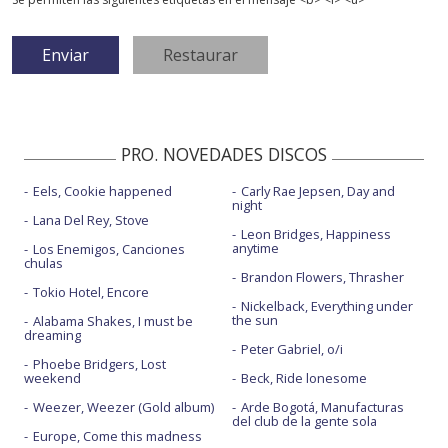
PRO. NOVEDADES DISCOS
Eels, Cookie happened
Carly Rae Jepsen, Day and
night
Lana Del Rey, Stove
Leon Bridges, Happiness
anytime
Los Enemigos, Canciones
chulas
Brandon Flowers, Thrasher
Tokio Hotel, Encore
Nickelback, Everything under
the sun
Alabama Shakes, I must be
dreaming
Peter Gabriel, o/i
Phoebe Bridgers, Lost
weekend
Beck, Ride lonesome
Weezer, Weezer (Gold album)
Arde Bogotá, Manufacturas
del club de la gente sola
Europe, Come this madness