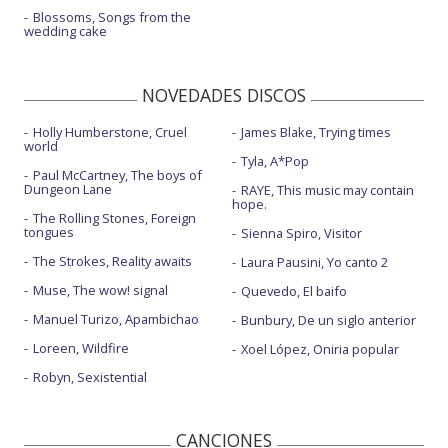
Blossoms, Songs from the
wedding cake
NOVEDADES DISCOS
Holly Humberstone, Cruel
James Blake, Trying times
world
Tyla, A*Pop
Paul McCartney, The boys of
Dungeon Lane
RAYE, This music may contain
hope.
The Rolling Stones, Foreign
tongues
Sienna Spiro, Visitor
The Strokes, Reality awaits
Laura Pausini, Yo canto 2
Muse, The wow! signal
Quevedo, El baifo
Manuel Turizo, Apambichao
Bunbury, De un siglo anterior
Loreen, Wildfire
Xoel López, Oniria popular
Robyn, Sexistential
CANCIONES