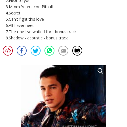
2.Next to you
3.Mmm Yeah - con Pitbull
4.Secret
5.Can't fight this love
6.All I ever need
7.The one I've waited for - bonus track
8.Shadow - acoustic - bonus track