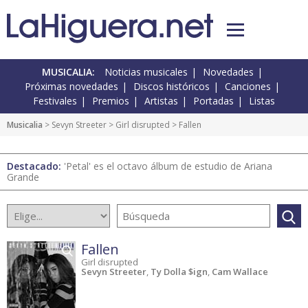
MUSICALIA:
Noticias musicales
Novedades
Próximas novedades
Discos históricos
Canciones
Festivales
Premios
Artistas
Portadas
Listas
Musicalia
> Sevyn Streeter >
Girl disrupted
> Fallen
Destacado:
'Petal' es el octavo álbum de estudio de Ariana
Grande
Fallen
Girl disrupted
Sevyn Streeter
,
Ty Dolla $ign
,
Cam Wallace