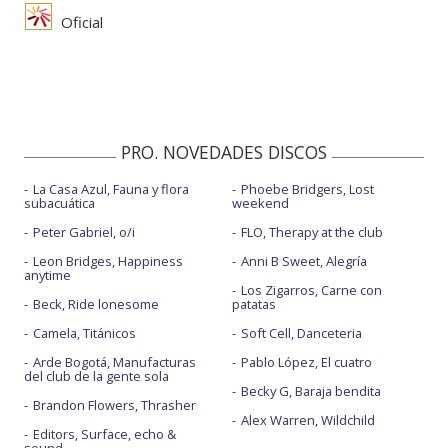
Oficial
PRO. NOVEDADES DISCOS
La Casa Azul, Fauna y flora
Phoebe Bridgers, Lost
subacuática
weekend
Peter Gabriel, o/i
FLO, Therapy at the club
Leon Bridges, Happiness
Anni B Sweet, Alegría
anytime
Los Zigarros, Carne con
Beck, Ride lonesome
patatas
Camela, Titánicos
Soft Cell, Danceteria
Arde Bogotá, Manufacturas
Pablo López, El cuatro
del club de la gente sola
Becky G, Baraja bendita
Brandon Flowers, Thrasher
Alex Warren, Wildchild
Editors, Surface, echo &