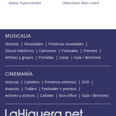
Aitana, Superestrella
Olivia Dean, Man I need
MUSICALIA
Noticias
Novedades
Próximas novedades
Discos históricos
Canciones
Festivales
Premios
Artistas y grupos
Portadas
Listas
Guía / directorio
CINEMANÍA
Noticias
Cartelera
Próximos estrenos
DVD
Avances
Tráilers
Festivales + premios
Actores y actrices
Carteles
Box-office
Guía / directorio