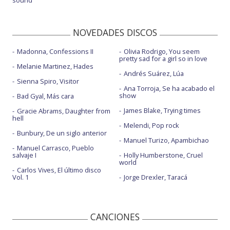
sound
NOVEDADES DISCOS
Madonna, Confessions II
Olivia Rodrigo, You seem
pretty sad for a girl so in love
Melanie Martinez, Hades
Andrés Suárez, Lúa
Sienna Spiro, Visitor
Ana Torroja, Se ha acabado el
show
Bad Gyal, Más cara
James Blake, Trying times
Gracie Abrams, Daughter from
hell
Melendi, Pop rock
Bunbury, De un siglo anterior
Manuel Turizo, Apambichao
Manuel Carrasco, Pueblo
salvaje I
Holly Humberstone, Cruel
world
Carlos Vives, El último disco
Vol. 1
Jorge Drexler, Taracá
CANCIONES