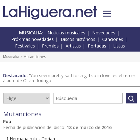
MUSICALIA:
Noticias musicales
Novedades
Próximas novedades
Discos históricos
Canciones
Festivales
Premios
Artistas
Portadas
Listas
Musicalia
> Mutanciones
Destacado:
'You seem pretty sad for a girl so in love' es el tercer
álbum de Olivia Rodrigo
Mutanciones
Pop
Fecha de publicación del disco:
18 de marzo de 2016
1.Hermana mía - Dorian