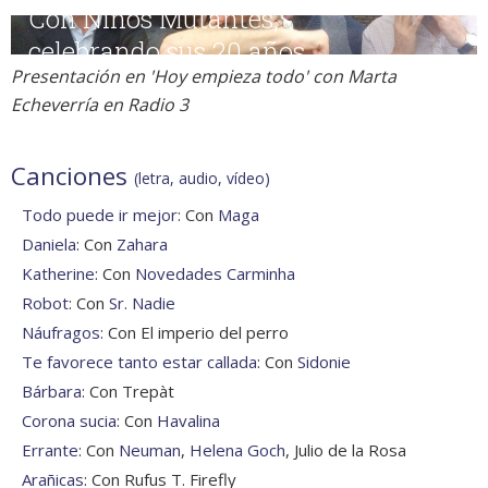
Presentación en 'Hoy empieza todo' con Marta
Echeverría en Radio 3
Canciones
(letra, audio, vídeo)
Todo puede ir mejor
: Con
Maga
Daniela
: Con
Zahara
Katherine
: Con
Novedades Carminha
Robot
: Con
Sr. Nadie
Náufragos
: Con El imperio del perro
Te favorece tanto estar callada
: Con
Sidonie
Bárbara
: Con Trepàt
Corona sucia
: Con
Havalina
Errante
: Con
Neuman
,
Helena Goch
, Julio de la Rosa
Arañicas
: Con Rufus T. Firefly