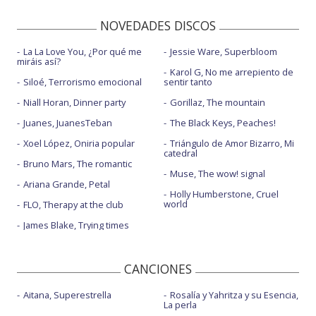
NOVEDADES DISCOS
La La Love You, ¿Por qué me
Jessie Ware, Superbloom
miráis así?
Karol G, No me arrepiento de
Siloé, Terrorismo emocional
sentir tanto
Niall Horan, Dinner party
Gorillaz, The mountain
Juanes, JuanesTeban
The Black Keys, Peaches!
Xoel López, Oniria popular
Triángulo de Amor Bizarro, Mi
catedral
Bruno Mars, The romantic
Muse, The wow! signal
Ariana Grande, Petal
Holly Humberstone, Cruel
world
FLO, Therapy at the club
James Blake, Trying times
CANCIONES
Aitana, Superestrella
Rosalía y Yahritza y su Esencia,
La perla