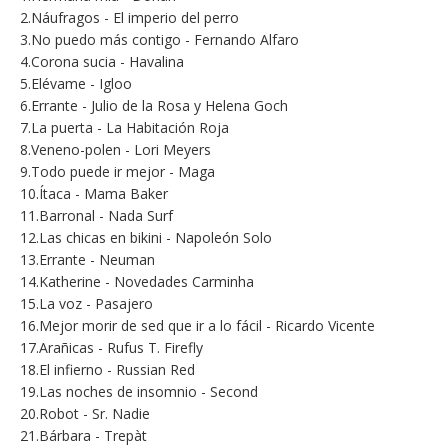
2.Náufragos - El imperio del perro
3.No puedo más contigo - Fernando Alfaro
4.Corona sucia - Havalina
5.Elévame - Igloo
6.Errante - Julio de la Rosa y Helena Goch
7.La puerta - La Habitación Roja
8.Veneno-polen - Lori Meyers
9.Todo puede ir mejor - Maga
10.Ítaca - Mama Baker
11.Barronal - Nada Surf
12.Las chicas en bikini - Napoleón Solo
13.Errante - Neuman
14.Katherine - Novedades Carminha
15.La voz - Pasajero
16.Mejor morir de sed que ir a lo fácil - Ricardo Vicente
17.Arañicas - Rufus T. Firefly
18.El infierno - Russian Red
19.Las noches de insomnio - Second
20.Robot - Sr. Nadie
21.Bárbara - Trepàt