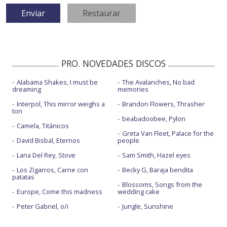
PRO. NOVEDADES DISCOS
Alabama Shakes, I must be
The Avalanches, No bad
dreaming
memories
Interpol, This mirror weighs a
Brandon Flowers, Thrasher
ton
beabadoobee, Pylon
Camela, Titánicos
Greta Van Fleet, Palace for the
David Bisbal, Eternos
people
Lana Del Rey, Stove
Sam Smith, Hazel eyes
Los Zigarros, Carne con
Becky G, Baraja bendita
patatas
Blossoms, Songs from the
Europe, Come this madness
wedding cake
Peter Gabriel, o/i
Jungle, Sunshine