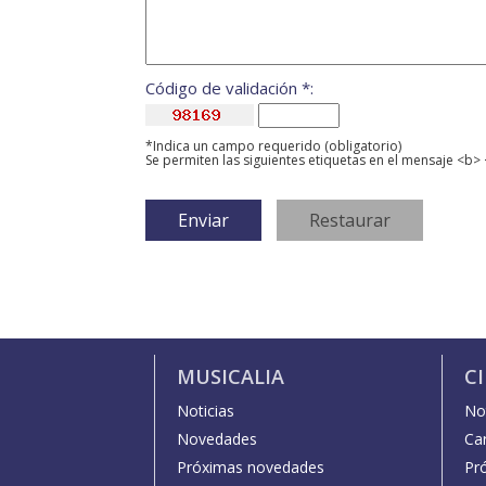
Código de validación *:
*Indica un campo requerido (obligatorio)
Se permiten las siguientes etiquetas en el mensaje <b> 
MUSICALIA
C
Noticias
Not
Novedades
Car
Próximas novedades
Pr