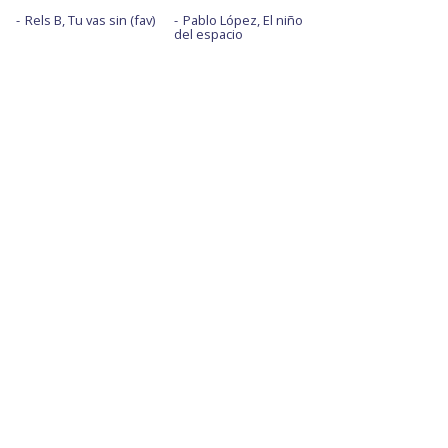
Rels B, Tu vas sin (fav)
Pablo López, El niño
del espacio