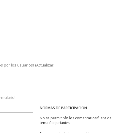
s por los usuarios!
(
Actualizar
)
ormulario!
NORMAS DE PARTICIPACIÓN
No se permitirán los comentarios fuera de
tema ó injuriantes