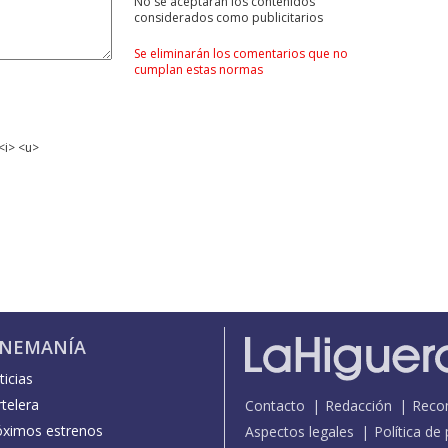
No se aceptarán los contenidos
considerados como publicitarios
Se eliminarán los comentarios que no
cumplan estas normas
<i> <u>
INEMANÍA
icias
telera
Contacto
Redacción
Reco
óximos estrenos
Aspectos legales
Política de