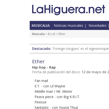
MUSICALIA:
Noticias musicales
Novedades
Musicalia
> B.o.B > Ether
Destacado:
'Foreign tongues' es el vigesimoqui
Ether
Hip-hop - Rap
Fecha de publicación del disco:
12 de mayo de 
Fan mail
E.T. - con Lil Wayne
Middle man / Mr. Mister
Peace piece - con Big K.R.I.T.
Finesse
Xantastic - con Young Thug