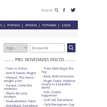
es
Premios
Artistas
Portadas
Listas
PRO. NOVEDADES DISCOS
Tove Lo, Estrus
Train, Mad dog in the
fog
Anni B Sweet, Alegría
Beck, Ride lonesome
Interpol, This mirror
weighs a ton
Roger Taylor, Violence
insane in a beautiful
Europe, Come this
world
madness
Eels, Cookie
Álvaro de Luna,
happened
Azulejos
Soft Cell, Danceteria
beabadoobee, Pylon
Carly Rae Jepsen, Day
Nickelback, Everything