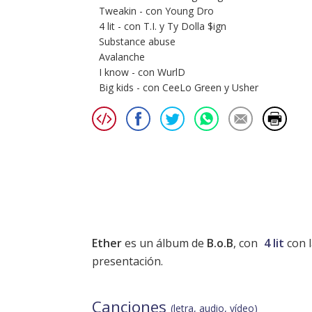
Tweakin - con Young Dro
4 lit - con T.I. y Ty Dolla $ign
Substance abuse
Avalanche
I know - con WurlD
Big kids - con CeeLo Green y Usher
Ether
es un álbum de
B.o.B
, con
4 lit
con l
presentación.
Canciones
(letra, audio, vídeo)