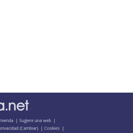
mienda
Sugiere una web
 privacidad
(
Cambiar
)
Cookies