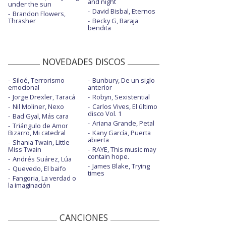
and night
under the sun
David Bisbal, Eternos
Brandon Flowers,
Thrasher
Becky G, Baraja
bendita
NOVEDADES DISCOS
Siloé, Terrorismo
Bunbury, De un siglo
emocional
anterior
Jorge Drexler, Taracá
Robyn, Sexistential
Nil Moliner, Nexo
Carlos Vives, El último
disco Vol. 1
Bad Gyal, Más cara
Ariana Grande, Petal
Triángulo de Amor
Bizarro, Mi catedral
Kany García, Puerta
abierta
Shania Twain, Little
Miss Twain
RAYE, This music may
contain hope.
Andrés Suárez, Lúa
James Blake, Trying
Quevedo, El baifo
times
Fangoria, La verdad o
la imaginación
CANCIONES