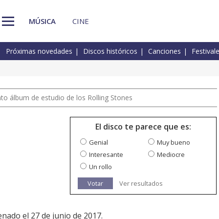
MÚSICA
CINE
Próximas novedades
Discos históricos
Canciones
Festival
nto álbum de estudio de los Rolling Stones
El disco te parece que es:
Genial
Muy bueno
Interesante
Mediocre
Un rollo
Votar
Ver resultados
renado el 27 de junio de 2017.