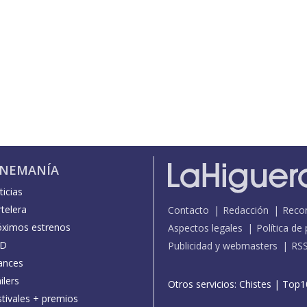
INEMANÍA
icias
telera
Contacto
Redacción
Reco
óximos estrenos
Aspectos legales
Política de
D
Publicidad y webmasters
RS
ances
ilers
Otros servicios:
Chistes
|
Top1
stivales + premios