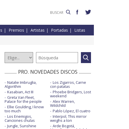
es
Premios
Artistas
Portadas
Listas
PRO. NOVEDADES DISCOS
Natalie Imbruglia,
Los Zigarros, Carne
Algorithm
con patatas
Kasabian, Act III
Phoebe Bridgers, Lost
weekend
Greta Van Fleet,
Palace for the people
Alex Warren,
Wildchild
Ellie Goulding, I know
too much
Pablo López, El cuatro
Los Enemigos,
Interpol, This mirror
Canciones chulas
weighs a ton
Jungle, Sunshine
Arde Bogotá,