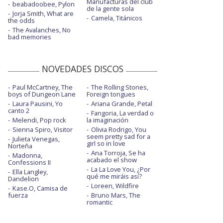
Manufacturas del club
beabadoobee, Pylon
de la gente sola
Jorja Smith, What are
Camela, Titánicos
the odds
The Avalanches, No
bad memories
NOVEDADES DISCOS
Paul McCartney, The
The Rolling Stones,
boys of Dungeon Lane
Foreign tongues
Laura Pausini, Yo
Ariana Grande, Petal
canto 2
Fangoria, La verdad o
Melendi, Pop rock
la imaginación
Sienna Spiro, Visitor
Olivia Rodrigo, You
seem pretty sad for a
Julieta Venegas,
girl so in love
Norteña
Ana Torroja, Se ha
Madonna,
acabado el show
Confessions II
La La Love You, ¿Por
Ella Langley,
qué me miráis así?
Dandelion
Loreen, Wildfire
Kase.O, Camisa de
fuerza
Bruno Mars, The
romantic