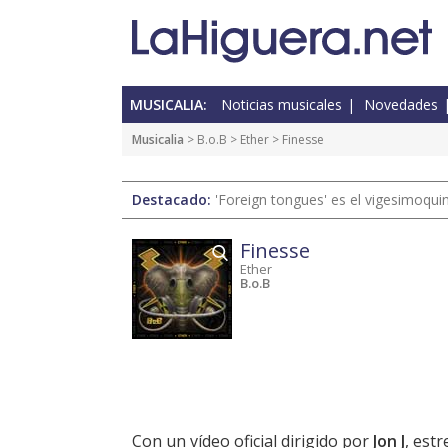
MUSICALIA:
Noticias musicales
Novedades
Musicalia
> B.o.B >
Ether
> Finesse
Destacado:
'Foreign tongues' es el vigesimoqui
Finesse
Ether
B.o.B
Con un vídeo oficial dirigido por
Jon J
, est