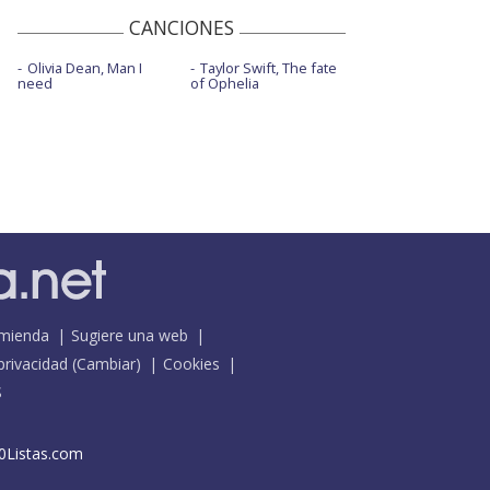
CANCIONES
Olivia Dean, Man I
Taylor Swift, The fate
need
of Ophelia
mienda
Sugiere una web
 privacidad
(
Cambiar
)
Cookies
S
0Listas.com