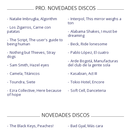
PRO. NOVEDADES DISCOS
Natalie Imbruglia, Algorithm
Interpol, This mirror weighs a
ton
Los Zigarros, Carne con
patatas
Alabama Shakes, I must be
dreaming
The Script, The user's guide to
being human
Beck, Ride lonesome
Nothing but Thieves, Stray
Pablo López, El cuatro
dogs
Arde Bogotá, Manufacturas
Sam Smith, Hazel eyes
del club de la gente sola
Camela, Titánicos
Kasabian, Act III
Toundra, Siete
Tokio Hotel, Encore
Ezra Collective, Here because
Soft Cell, Danceteria
of hope
NOVEDADES DISCOS
The Black Keys, Peaches!
Bad Gyal, Más cara