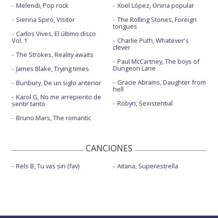
Melendi, Pop rock
Xoel López, Oniria popular
Sienna Spiro, Visitor
The Rolling Stones, Foreign
tongues
Carlos Vives, El último disco
Vol. 1
Charlie Puth, Whatever's
clever
The Strokes, Reality awaits
Paul McCartney, The boys of
Dungeon Lane
James Blake, Trying times
Gracie Abrams, Daughter from
Bunbury, De un siglo anterior
hell
Karol G, No me arrepiento de
Robyn, Sexistential
sentir tanto
Bruno Mars, The romantic
CANCIONES
Rels B, Tu vas sin (fav)
Aitana, Superestrella