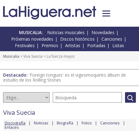
MUSICALIA:
Noticias musicales
Novedades
Próximas novedades
Discos históricos
Canciones
Festivales
Premios
Artistas
Portadas
Listas
Musicalia
>
Viva Suecia
> La fuerza mayor
Destacado:
'Foreign tongues' es el vigesimoquinto álbum de
estudio de los Rolling Stones
Viva Suecia
Discografía
Noticias
Biografía
Fotos
Canciones
Enlaces