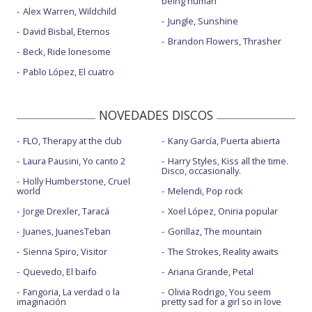
being human
Alex Warren, Wildchild
Jungle, Sunshine
David Bisbal, Eternos
Brandon Flowers, Thrasher
Beck, Ride lonesome
Pablo López, El cuatro
NOVEDADES DISCOS
FLO, Therapy at the club
Kany García, Puerta abierta
Laura Pausini, Yo canto 2
Harry Styles, Kiss all the time.
Disco, occasionally.
Holly Humberstone, Cruel
world
Melendi, Pop rock
Jorge Drexler, Taracá
Xoel López, Oniria popular
Juanes, JuanesTeban
Gorillaz, The mountain
Sienna Spiro, Visitor
The Strokes, Reality awaits
Quevedo, El baifo
Ariana Grande, Petal
Fangoria, La verdad o la
Olivia Rodrigo, You seem
imaginación
pretty sad for a girl so in love