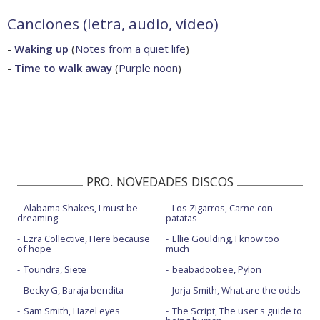
Canciones (letra, audio, vídeo)
-
Waking up
(
Notes from a quiet life
)
-
Time to walk away
(
Purple noon
)
PRO. NOVEDADES DISCOS
Alabama Shakes, I must be
Los Zigarros, Carne con
dreaming
patatas
Ezra Collective, Here because
Ellie Goulding, I know too
of hope
much
Toundra, Siete
beabadoobee, Pylon
Becky G, Baraja bendita
Jorja Smith, What are the odds
Sam Smith, Hazel eyes
The Script, The user's guide to