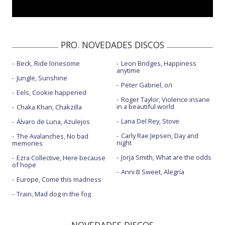
PRO. NOVEDADES DISCOS
Beck, Ride lonesome
Leon Bridges, Happiness
anytime
Jungle, Sunshine
Peter Gabriel, o/i
Eels, Cookie happened
Roger Taylor, Violence insane
in a beautiful world
Chaka Khan, Chakzilla
Lana Del Rey, Stove
Álvaro de Luna, Azulejos
Carly Rae Jepsen, Day and
The Avalanches, No bad
night
memories
Jorja Smith, What are the odds
Ezra Collective, Here because
of hope
Anni B Sweet, Alegría
Europe, Come this madness
Train, Mad dog in the fog