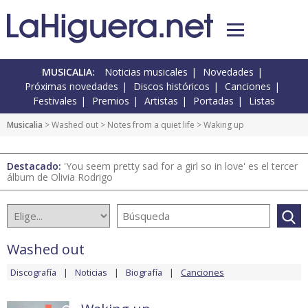
MUSICALIA:
Noticias musicales
Novedades
Próximas novedades
Discos históricos
Canciones
Festivales
Premios
Artistas
Portadas
Listas
Musicalia
>
Washed out
>
Notes from a quiet life
> Waking up
Destacado:
'You seem pretty sad for a girl so in love' es el tercer
álbum de Olivia Rodrigo
Washed out
Discografía
Noticias
Biografía
Canciones