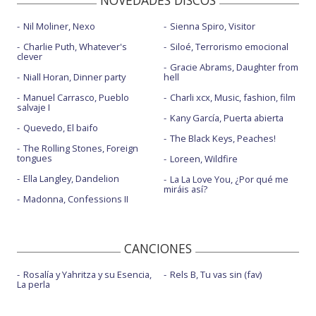
NOVEDADES DISCOS
Nil Moliner, Nexo
Sienna Spiro, Visitor
Charlie Puth, Whatever's
Siloé, Terrorismo emocional
clever
Gracie Abrams, Daughter from
Niall Horan, Dinner party
hell
Manuel Carrasco, Pueblo
Charli xcx, Music, fashion, film
salvaje I
Kany García, Puerta abierta
Quevedo, El baifo
The Black Keys, Peaches!
The Rolling Stones, Foreign
tongues
Loreen, Wildfire
Ella Langley, Dandelion
La La Love You, ¿Por qué me
miráis así?
Madonna, Confessions II
CANCIONES
Rosalía y Yahritza y su Esencia,
Rels B, Tu vas sin (fav)
La perla