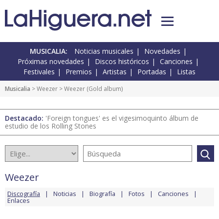
MUSICALIA:
Noticias musicales
Novedades
Próximas novedades
Discos históricos
Canciones
Festivales
Premios
Artistas
Portadas
Listas
Musicalia
>
Weezer
> Weezer (Gold album)
Destacado:
'Foreign tongues' es el vigesimoquinto álbum de
estudio de los Rolling Stones
Weezer
Discografía
Noticias
Biografía
Fotos
Canciones
Enlaces