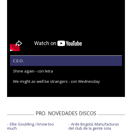
C.E.O.
Shine again - con letra
We might as well be strangers - con Wednesday
PRO. NOVEDADES DISCOS
Ellie Goulding, I know too
Arde Bogotá, Manufacturas
much
del club de la gente sola