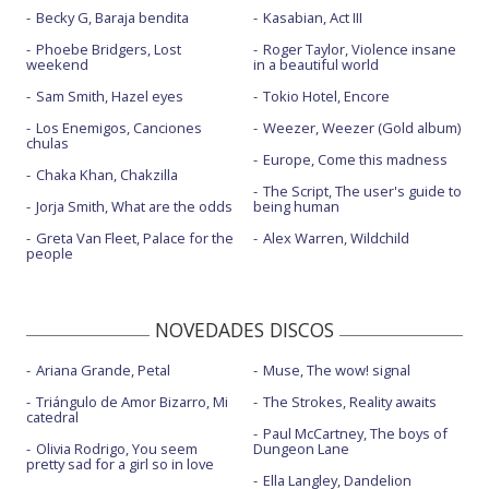
Becky G, Baraja bendita
Kasabian, Act III
Phoebe Bridgers, Lost
Roger Taylor, Violence insane
weekend
in a beautiful world
Sam Smith, Hazel eyes
Tokio Hotel, Encore
Los Enemigos, Canciones
Weezer, Weezer (Gold album)
chulas
Europe, Come this madness
Chaka Khan, Chakzilla
The Script, The user's guide to
Jorja Smith, What are the odds
being human
Greta Van Fleet, Palace for the
Alex Warren, Wildchild
people
NOVEDADES DISCOS
Ariana Grande, Petal
Muse, The wow! signal
Triángulo de Amor Bizarro, Mi
The Strokes, Reality awaits
catedral
Paul McCartney, The boys of
Olivia Rodrigo, You seem
Dungeon Lane
pretty sad for a girl so in love
Ella Langley, Dandelion