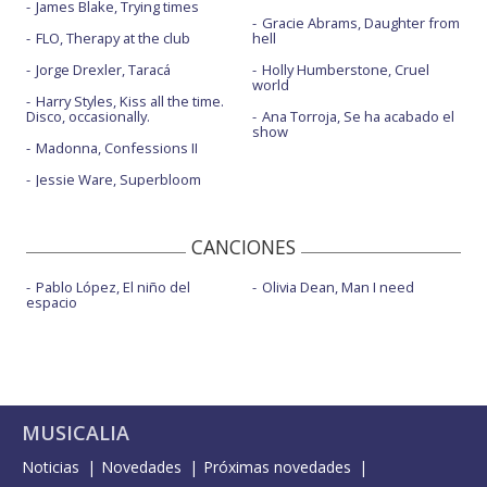
James Blake, Trying times
Gracie Abrams, Daughter from
FLO, Therapy at the club
hell
Jorge Drexler, Taracá
Holly Humberstone, Cruel
world
Harry Styles, Kiss all the time.
Disco, occasionally.
Ana Torroja, Se ha acabado el
show
Madonna, Confessions II
Jessie Ware, Superbloom
CANCIONES
Pablo López, El niño del
Olivia Dean, Man I need
espacio
MUSICALIA
Noticias
Novedades
Próximas novedades