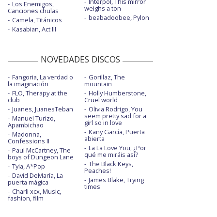
Interpol, This mirror
Los Enemigos,
weighs a ton
Canciones chulas
beabadoobee, Pylon
Camela, Titánicos
Kasabian, Act III
NOVEDADES DISCOS
Fangoria, La verdad o
Gorillaz, The
la imaginación
mountain
FLO, Therapy at the
Holly Humberstone,
club
Cruel world
Juanes, JuanesTeban
Olivia Rodrigo, You
seem pretty sad for a
Manuel Turizo,
girl so in love
Apambichao
Kany García, Puerta
Madonna,
abierta
Confessions II
La La Love You, ¿Por
Paul McCartney, The
qué me miráis así?
boys of Dungeon Lane
The Black Keys,
Tyla, A*Pop
Peaches!
David DeMaría, La
James Blake, Trying
puerta mágica
times
Charli xcx, Music,
fashion, film