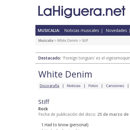
MUSICALIA:
Noticias musicales
Novedades
Musicalia
>
White Denim
> Stiff
Destacado:
'Foreign tongues' es el vigesimoqui
White Denim
Discografía
Noticias
Fotos
Canciones
Stiff
Rock
Fecha de publicación del disco:
25 de marzo de
1.Had to know (personal)