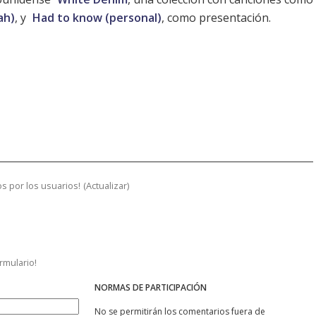
ah)
, y
Had to know (personal)
, como presentación.
s por los usuarios!
(
Actualizar
)
ormulario!
NORMAS DE PARTICIPACIÓN
No se permitirán los comentarios fuera de