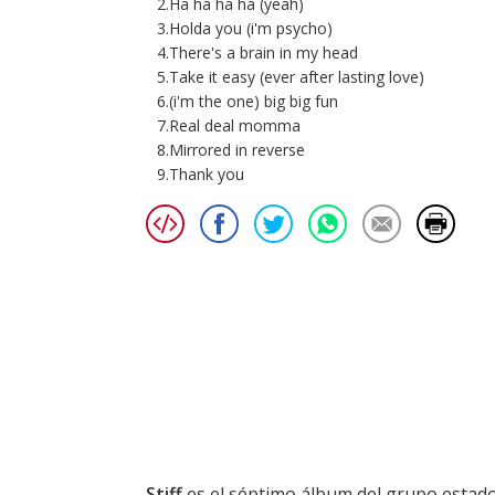
2.Ha ha ha ha (yeah)
3.Holda you (i'm psycho)
4.There's a brain in my head
5.Take it easy (ever after lasting love)
6.(i'm the one) big big fun
7.Real deal momma
8.Mirrored in reverse
9.Thank you
Stiff
es el séptimo álbum del grupo esta