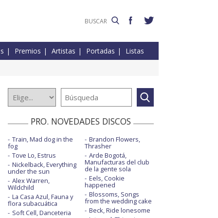
es
Premios
Artistas
Portadas
Listas
PRO. NOVEDADES DISCOS
Train, Mad dog in the
Brandon Flowers,
fog
Thrasher
Tove Lo, Estrus
Arde Bogotá,
Manufacturas del club
Nickelback, Everything
de la gente sola
under the sun
Eels, Cookie
Alex Warren,
happened
Wildchild
Blossoms, Songs
La Casa Azul, Fauna y
from the wedding cake
flora subacuática
Beck, Ride lonesome
Soft Cell, Danceteria