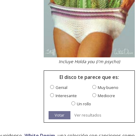
Incluye Holda you (i'm psycho)
El disco te parece que es:
Genial
Muy bueno
Interesante
Mediocre
Un rollo
Votar
Ver resultados
dounidense
White Denim
, una colección con canciones como