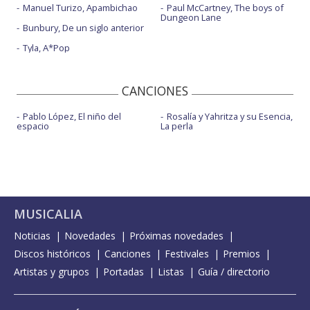
Manuel Turizo, Apambichao
Paul McCartney, The boys of
Dungeon Lane
Bunbury, De un siglo anterior
Tyla, A*Pop
CANCIONES
Pablo López, El niño del
Rosalía y Yahritza y su Esencia,
espacio
La perla
MUSICALIA
Noticias
Novedades
Próximas novedades
Discos históricos
Canciones
Festivales
Premios
Artistas y grupos
Portadas
Listas
Guía / directorio