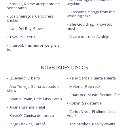
anytime
Karol G, No me arrepiento de
sentir tanto
Blossoms, Songs from the
wedding cake
Los Enemigos, Canciones
chulas
Ellie Goulding, I know too
much
Lana Del Rey, Stove
Álvaro de Luna, Azulejos
Tove Lo, Estrus
Interpol, This mirror weighs a
ton
NOVEDADES DISCOS
Quevedo, El baifo
Kany García, Puerta abierta
Ana Torroja, Se ha acabado el
Melendi, Pop rock
show
Charli xcx, Music, fashion, film
Shania Twain, Little Miss Twain
Robyn, Sexistential
Ariana Grande, Petal
Carlos Vives, El último disco
Kase.O, Camisa de fuerza
Vol. 1
Jorge Drexler, Taracá
The Strokes, Reality awaits