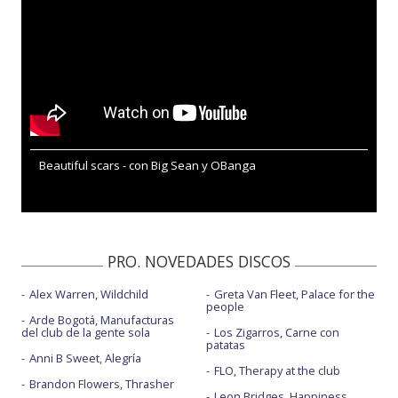
Beautiful scars - con Big Sean y OBanga
PRO. NOVEDADES DISCOS
Alex Warren, Wildchild
Greta Van Fleet, Palace for the
people
Arde Bogotá, Manufacturas
del club de la gente sola
Los Zigarros, Carne con
patatas
Anni B Sweet, Alegría
FLO, Therapy at the club
Brandon Flowers, Thrasher
Leon Bridges, Happiness