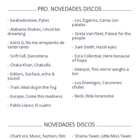
PRO. NOVEDADES DISCOS
beabadoobee, Pylon
Los Zigarros, Carne con
patatas
Alabama Shakes, I must be
dreaming
Greta Van Fleet, Palace for the
people
Karol G, No me arrepiento de
sentir tanto
Sam Smith, Hazel eyes
Soft Cell, Danceteria
Ezra Collective, Here because
of hope
Chaka Khan, Chakzilla
Interpol, This mirror weighs a
ton
Editors, Surface, echo &
sound
Los Enemigos, Canciones
chulas
Train, Mad dog in the fog
Beck, Ride lonesome
Europe, Come this madness
Pablo López, El cuatro
NOVEDADES DISCOS
Charli xcx, Music, fashion, film
Shania Twain, Little Miss Twain