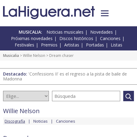
MUSICALIA:
Noticias musicales
Novedades
Próximas novedades
Discos históricos
Canciones
Festivales
Premios
Artistas
Portadas
Listas
Musicalia
>
Willie Nelson
> Dream chaser
Destacado:
'Confessions II' es el regreso a la pista de baile de
Madonna
Willie Nelson
Discografía
Noticias
Canciones