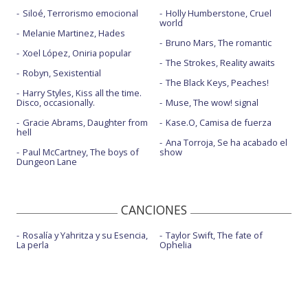
Siloé, Terrorismo emocional
Holly Humberstone, Cruel
world
Melanie Martinez, Hades
Bruno Mars, The romantic
Xoel López, Oniria popular
The Strokes, Reality awaits
Robyn, Sexistential
The Black Keys, Peaches!
Harry Styles, Kiss all the time.
Disco, occasionally.
Muse, The wow! signal
Gracie Abrams, Daughter from
Kase.O, Camisa de fuerza
hell
Ana Torroja, Se ha acabado el
Paul McCartney, The boys of
show
Dungeon Lane
CANCIONES
Rosalía y Yahritza y su Esencia,
Taylor Swift, The fate of
La perla
Ophelia