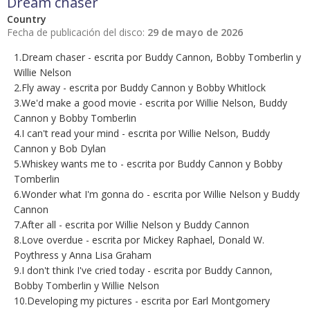
Dream chaser
Country
Fecha de publicación del disco:
29 de mayo de 2026
1.Dream chaser - escrita por Buddy Cannon, Bobby Tomberlin y
Willie Nelson
2.Fly away - escrita por Buddy Cannon y Bobby Whitlock
3.We'd make a good movie - escrita por Willie Nelson, Buddy
Cannon y Bobby Tomberlin
4.I can't read your mind - escrita por Willie Nelson, Buddy
Cannon y Bob Dylan
5.Whiskey wants me to - escrita por Buddy Cannon y Bobby
Tomberlin
6.Wonder what I'm gonna do - escrita por Willie Nelson y Buddy
Cannon
7.After all - escrita por Willie Nelson y Buddy Cannon
8.Love overdue - escrita por Mickey Raphael, Donald W.
Poythress y Anna Lisa Graham
9.I don't think I've cried today - escrita por Buddy Cannon,
Bobby Tomberlin y Willie Nelson
10.Developing my pictures - escrita por Earl Montgomery