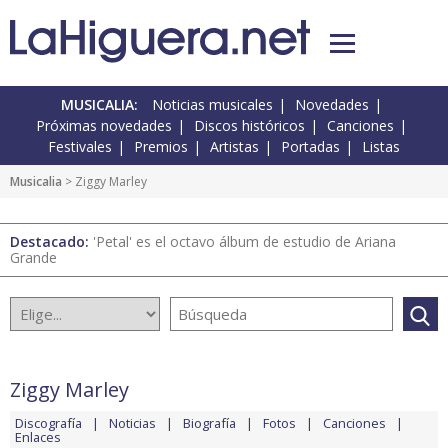
MUSICALIA:
Noticias musicales
Novedades
Próximas novedades
Discos históricos
Canciones
Festivales
Premios
Artistas
Portadas
Listas
Musicalia
> Ziggy Marley
Destacado:
'Petal' es el octavo álbum de estudio de Ariana
Grande
Ziggy Marley
Discografía
Noticias
Biografía
Fotos
Canciones
Enlaces