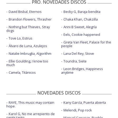
PRO. NOVEDADES DISCOS
David Bisbal, Eternos
Becky G, Baraja bendita
Brandon Flowers, Thrasher
Chaka Khan, Chakzilla
Nothing but Thieves, Stray
Anni B Sweet, Alegría
dogs
Eels, Cookie happened
Tove Lo, Estrus
Greta Van Fleet, Palace for the
Álvaro de Luna, Azulejos
people
Natalie Imbruglia, Algorithm
Lana Del Rey, Stove
Ellie Goulding, I know too
Toundra, Siete
much
Leon Bridges, Happiness
Camela, Titánicos
anytime
NOVEDADES DISCOS
RAYE, This music may contain
Kany García, Puerta abierta
hope.
Melendi, Pop rock
Karol G, No me arrepiento de
sentir tanto
Manuel Carrasco, Pueblo