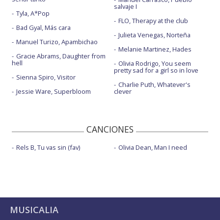
salvaje I
Tyla, A*Pop
FLO, Therapy at the club
Bad Gyal, Más cara
Julieta Venegas, Norteña
Manuel Turizo, Apambichao
Melanie Martinez, Hades
Gracie Abrams, Daughter from
hell
Olivia Rodrigo, You seem
pretty sad for a girl so in love
Sienna Spiro, Visitor
Charlie Puth, Whatever's
Jessie Ware, Superbloom
clever
CANCIONES
Rels B, Tu vas sin (fav)
Olivia Dean, Man I need
MUSICALIA