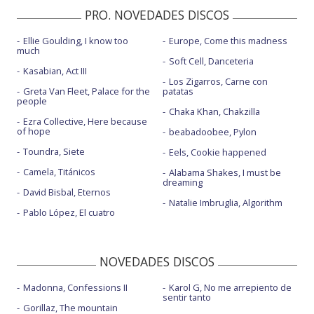
PRO. NOVEDADES DISCOS
Ellie Goulding, I know too
Europe, Come this madness
much
Soft Cell, Danceteria
Kasabian, Act III
Los Zigarros, Carne con
Greta Van Fleet, Palace for the
patatas
people
Chaka Khan, Chakzilla
Ezra Collective, Here because
of hope
beabadoobee, Pylon
Toundra, Siete
Eels, Cookie happened
Camela, Titánicos
Alabama Shakes, I must be
dreaming
David Bisbal, Eternos
Natalie Imbruglia, Algorithm
Pablo López, El cuatro
NOVEDADES DISCOS
Madonna, Confessions II
Karol G, No me arrepiento de
sentir tanto
Gorillaz, The mountain