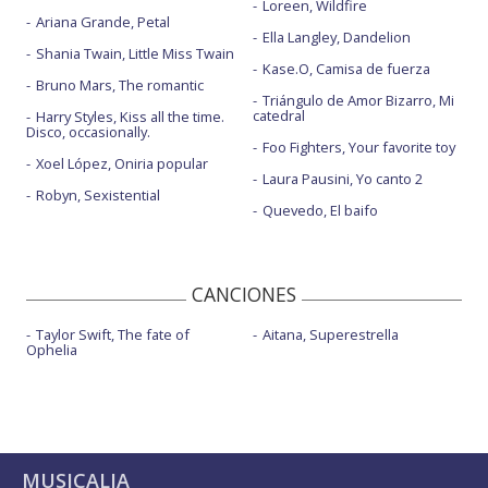
Loreen, Wildfire
Ariana Grande, Petal
Ella Langley, Dandelion
Shania Twain, Little Miss Twain
Kase.O, Camisa de fuerza
Bruno Mars, The romantic
Triángulo de Amor Bizarro, Mi
catedral
Harry Styles, Kiss all the time.
Disco, occasionally.
Foo Fighters, Your favorite toy
Xoel López, Oniria popular
Laura Pausini, Yo canto 2
Robyn, Sexistential
Quevedo, El baifo
CANCIONES
Taylor Swift, The fate of
Aitana, Superestrella
Ophelia
MUSICALIA