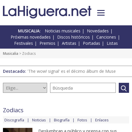
MUSICALIA:
Noticias musicales
Novedades
Próximas novedades
Discos históricos
Canciones
Festivales
Premios
Artistas
Portadas
Listas
Musicalia
> Zodiacs
Destacado:
'The wow! signal' es el décimo álbum de Muse
Zodiacs
Discografía
Noticias
Biografía
Fotos
Enlaces
Deslumbran a público y prensa con sus