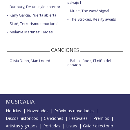
salvaje I
Bunbury, De un siglo anterior
Muse, The wow! signal
Kany García, Puerta abierta
The Strokes, Reality awaits
Siloé, Terrorismo emocional
Melanie Martinez, Hades
CANCIONES
Olivia Dean, Man I need
Pablo López, El niño del
espacio
MUSICALIA
Noticias
Novedades
Próximas novedades
Discos históricos
Canciones
Festivales
Premios
Artistas y grupos
Portadas
Listas
Guía / directorio