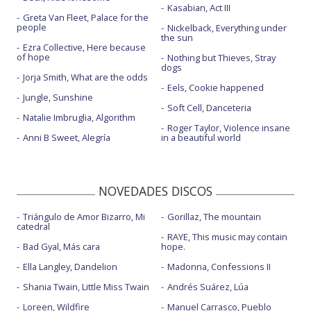
Kasabian, Act III
Greta Van Fleet, Palace for the
people
Nickelback, Everything under
the sun
Ezra Collective, Here because
of hope
Nothing but Thieves, Stray
dogs
Jorja Smith, What are the odds
Eels, Cookie happened
Jungle, Sunshine
Soft Cell, Danceteria
Natalie Imbruglia, Algorithm
Roger Taylor, Violence insane
Anni B Sweet, Alegría
in a beautiful world
NOVEDADES DISCOS
Triángulo de Amor Bizarro, Mi
Gorillaz, The mountain
catedral
RAYE, This music may contain
Bad Gyal, Más cara
hope.
Ella Langley, Dandelion
Madonna, Confessions II
Shania Twain, Little Miss Twain
Andrés Suárez, Lúa
Loreen, Wildfire
Manuel Carrasco, Pueblo