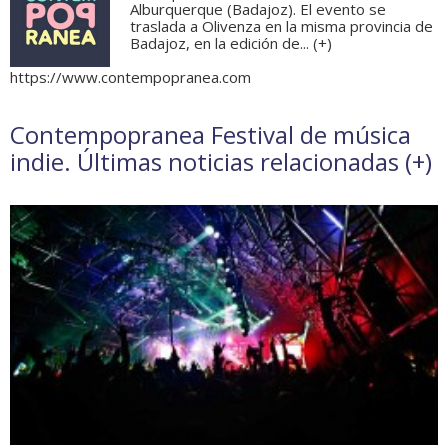
Alburquerque (Badajoz). El evento se
traslada a Olivenza en la misma provincia de
Badajoz, en la edición de... (
+
)
https://www.contempopranea.com
Contempopranea Festival de música
indie. Últimas noticias relacionadas (
+
)