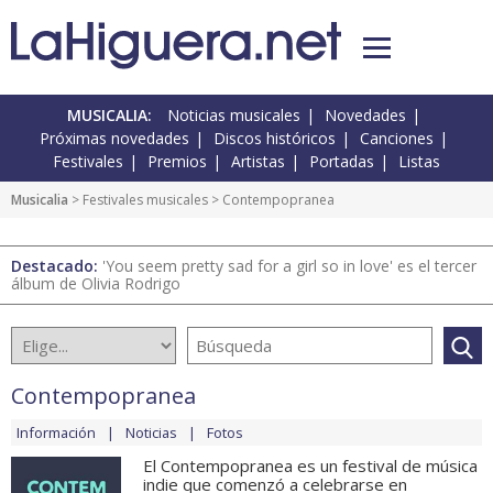
MUSICALIA:
Noticias musicales
Novedades
Próximas novedades
Discos históricos
Canciones
Festivales
Premios
Artistas
Portadas
Listas
Musicalia
>
Festivales musicales
> Contempopranea
Destacado:
'You seem pretty sad for a girl so in love' es el tercer
álbum de Olivia Rodrigo
Contempopranea
Información
Noticias
Fotos
El Contempopranea es un festival de música
indie que comenzó a celebrarse en