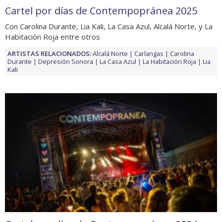
Cartel por días de Contempopránea 2025
Con Carolina Durante, Lia Kali, La Casa Azul, Alcalá Norte, y La
Habitación Roja entre otros
ARTISTAS RELACIONADOS:
Alcalá Norte
Carlangas
Carolina
Durante
Depresión Sonora
La Casa Azul
La Habitación Roja
Lia
Kali