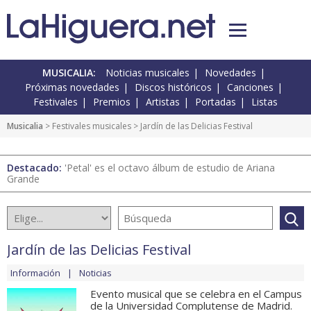
MUSICALIA:
Noticias musicales
Novedades
Próximas novedades
Discos históricos
Canciones
Festivales
Premios
Artistas
Portadas
Listas
Musicalia
>
Festivales musicales
> Jardín de las Delicias Festival
Destacado:
'Petal' es el octavo álbum de estudio de Ariana
Grande
Jardín de las Delicias Festival
Información
Noticias
Evento musical que se celebra en el Campus
de la Universidad Complutense de Madrid.