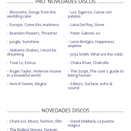
PRO. NOVEDADES DISCOS
Blossoms, Songs from the
Los Zigarros, Carne con
wedding cake
patatas
Europe, Come this madness
Lana Del Rey, Stove
Brandon Flowers, Thrasher
Peter Gabriel, o/i
Jungle, Sunshine
Leon Bridges, Happiness
anytime
Alabama Shakes, I must be
dreaming
Jorja Smith, What are the odds
Tove Lo, Estrus
Chaka Khan, Chakzilla
Roger Taylor, Violence insane
The Script, The user's guide to
in a beautiful world
being human
Anni B Sweet, Alegría
Editors, Surface, echo &
sound
NOVEDADES DISCOS
Charli xcx, Music, fashion, film
David DeMaría, La puerta
mágica
The Rolling Stones, Foreign