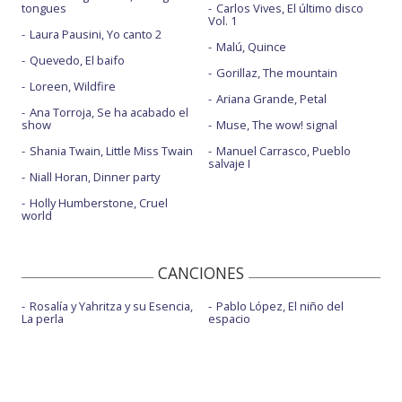
tongues
Carlos Vives, El último disco
Vol. 1
Laura Pausini, Yo canto 2
Malú, Quince
Quevedo, El baifo
Gorillaz, The mountain
Loreen, Wildfire
Ariana Grande, Petal
Ana Torroja, Se ha acabado el
show
Muse, The wow! signal
Shania Twain, Little Miss Twain
Manuel Carrasco, Pueblo
salvaje I
Niall Horan, Dinner party
Holly Humberstone, Cruel
world
CANCIONES
Rosalía y Yahritza y su Esencia,
Pablo López, El niño del
La perla
espacio