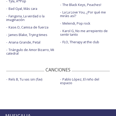
Tyla, A*Pop
The Black Keys, Peaches!
Bad Gyal, Más cara
La La Love You, ¿Por qué me
miráis así?
Fangoria, La verdad o la
imaginación
Melendi, Pop rock
Kase.O, Camisa de fuerza
Karol G, No me arrepiento de
sentir tanto
James Blake, Trying times
FLO, Therapy at the club
Ariana Grande, Petal
Triángulo de Amor Bizarro, Mi
catedral
CANCIONES
Rels B, Tu vas sin (fav)
Pablo López, El niño del
espacio
MUSICALIA