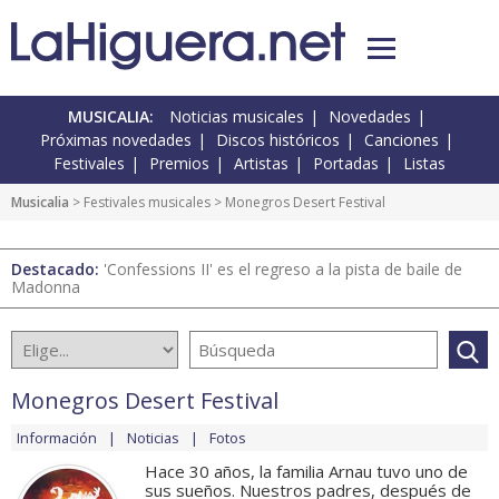
MUSICALIA:
Noticias musicales
Novedades
Próximas novedades
Discos históricos
Canciones
Festivales
Premios
Artistas
Portadas
Listas
Musicalia
>
Festivales musicales
> Monegros Desert Festival
Destacado:
'Confessions II' es el regreso a la pista de baile de
Madonna
Monegros Desert Festival
Información
Noticias
Fotos
Hace 30 años, la familia Arnau tuvo uno de
sus sueños. Nuestros padres, después de