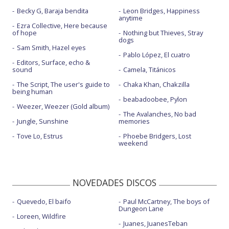
Becky G, Baraja bendita
Leon Bridges, Happiness
anytime
Ezra Collective, Here because
of hope
Nothing but Thieves, Stray
dogs
Sam Smith, Hazel eyes
Pablo López, El cuatro
Editors, Surface, echo &
sound
Camela, Titánicos
The Script, The user's guide to
Chaka Khan, Chakzilla
being human
beabadoobee, Pylon
Weezer, Weezer (Gold album)
The Avalanches, No bad
Jungle, Sunshine
memories
Tove Lo, Estrus
Phoebe Bridgers, Lost
weekend
NOVEDADES DISCOS
Quevedo, El baifo
Paul McCartney, The boys of
Dungeon Lane
Loreen, Wildfire
Juanes, JuanesTeban