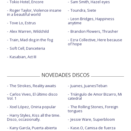
Tokio Hotel, Encore
Sam Smith, Hazel eyes
Roger Taylor, Violence insane
Toundra, Siete
in a beautiful world
Leon Bridges, Happiness
Tove Lo, Estrus
anytime
Alex Warren, Wildchild
Brandon Flowers, Thrasher
Train, Mad dog in the fog
Ezra Collective, Here because
of hope
Soft Cell, Danceteria
Kasabian, Act III
NOVEDADES DISCOS
The Strokes, Reality awaits
Juanes, JuanesTeban
Carlos Vives, El último disco
Triángulo de Amor Bizarro, Mi
Vol. 1
catedral
Xoel López, Oniria popular
The Rolling Stones, Foreign
tongues
Harry Styles, Kiss all the time.
Disco, occasionally.
Jessie Ware, Superbloom
Kany García, Puerta abierta
Kase.O, Camisa de fuerza