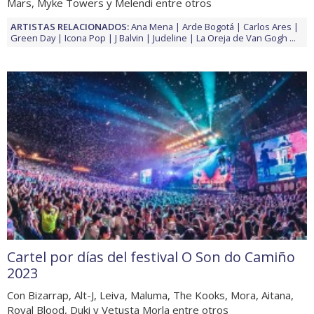
Mars, Myke Towers y Melendi entre otros
ARTISTAS RELACIONADOS:
Ana Mena
Arde Bogotá
Carlos Ares
Green Day
Icona Pop
J Balvin
Judeline
La Oreja de Van Gogh
...
Cartel por días del festival O Son do Camiño
2023
Con Bizarrap, Alt-J, Leiva, Maluma, The Kooks, Mora, Aitana,
Royal Blood, Duki y Vetusta Morla entre otros