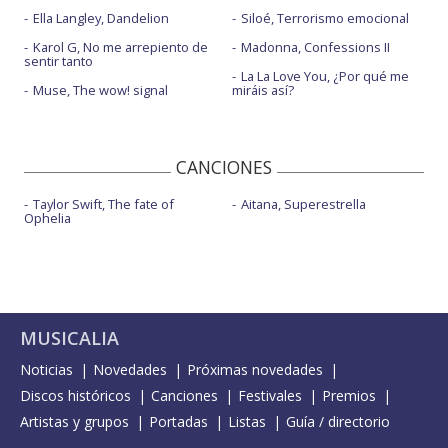
Ella Langley, Dandelion
Siloé, Terrorismo emocional
Karol G, No me arrepiento de
Madonna, Confessions II
sentir tanto
La La Love You, ¿Por qué me
Muse, The wow! signal
miráis así?
CANCIONES
Taylor Swift, The fate of
Aitana, Superestrella
Ophelia
MUSICALIA
Noticias
Novedades
Próximas novedades
Discos históricos
Canciones
Festivales
Premios
Artistas y grupos
Portadas
Listas
Guía / directorio