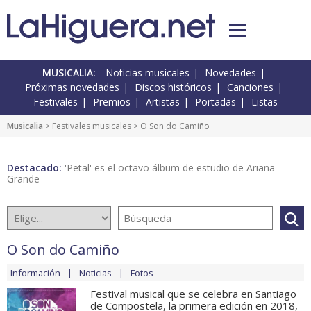
MUSICALIA:
Noticias musicales
Novedades
Próximas novedades
Discos históricos
Canciones
Festivales
Premios
Artistas
Portadas
Listas
Musicalia
>
Festivales musicales
> O Son do Camiño
Destacado:
'Petal' es el octavo álbum de estudio de Ariana
Grande
O Son do Camiño
Información
Noticias
Fotos
Festival musical que se celebra en Santiago
de Compostela, la primera edición en 2018,