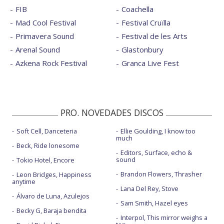
FIB
Coachella
Mad Cool Festival
Festival Cruïlla
Primavera Sound
Festival de les Arts
Arenal Sound
Glastonbury
Azkena Rock Festival
Granca Live Fest
PRO. NOVEDADES DISCOS
Soft Cell, Danceteria
Ellie Goulding, I know too
much
Beck, Ride lonesome
Editors, Surface, echo &
sound
Tokio Hotel, Encore
Brandon Flowers, Thrasher
Leon Bridges, Happiness
anytime
Lana Del Rey, Stove
Álvaro de Luna, Azulejos
Sam Smith, Hazel eyes
Becky G, Baraja bendita
Interpol, This mirror weighs a