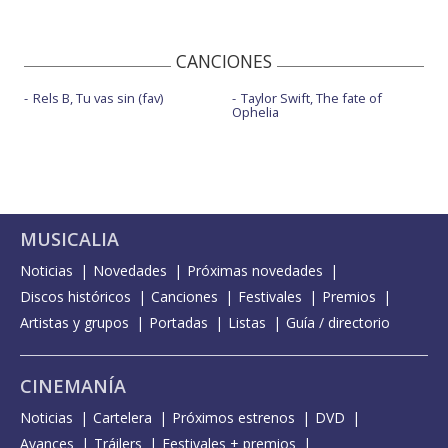
CANCIONES
Rels B, Tu vas sin (fav)
Taylor Swift, The fate of
Ophelia
MUSICALIA
Noticias
Novedades
Próximas novedades
Discos históricos
Canciones
Festivales
Premios
Artistas y grupos
Portadas
Listas
Guía / directorio
CINEMANÍA
Noticias
Cartelera
Próximos estrenos
DVD
Avances
Tráilers
Festivales + premios