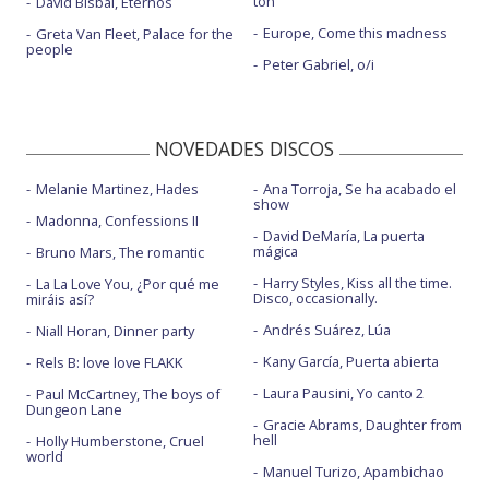
ton
David Bisbal, Eternos
Europe, Come this madness
Greta Van Fleet, Palace for the
people
Peter Gabriel, o/i
NOVEDADES DISCOS
Melanie Martinez, Hades
Ana Torroja, Se ha acabado el
show
Madonna, Confessions II
David DeMaría, La puerta
mágica
Bruno Mars, The romantic
Harry Styles, Kiss all the time.
La La Love You, ¿Por qué me
Disco, occasionally.
miráis así?
Andrés Suárez, Lúa
Niall Horan, Dinner party
Kany García, Puerta abierta
Rels B: love love FLAKK
Laura Pausini, Yo canto 2
Paul McCartney, The boys of
Dungeon Lane
Gracie Abrams, Daughter from
hell
Holly Humberstone, Cruel
world
Manuel Turizo, Apambichao