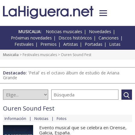
MUSICALIA:
Noticias musicales
Novedades
Próximas novedades
Discos históricos
Canciones
Festivales
Premios
Artistas
Portadas
Listas
Musicalia
>
Festivales musicales
> Ouren Sound Fest
Destacado:
'Petal' es el octavo álbum de estudio de Ariana
Grande
Ouren Sound Fest
Información
Noticias
Fotos
Evento musical que se celebra en Orense,
Galicia, España.