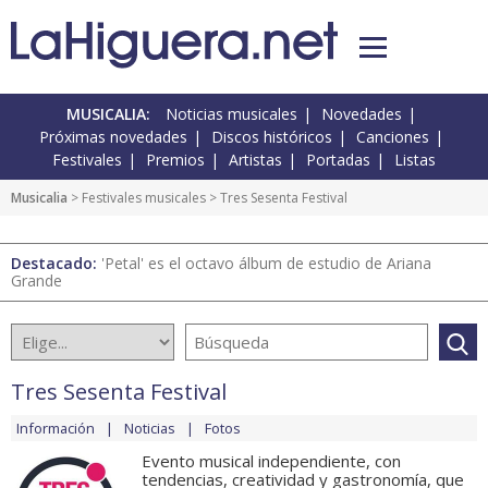
MUSICALIA:
Noticias musicales
Novedades
Próximas novedades
Discos históricos
Canciones
Festivales
Premios
Artistas
Portadas
Listas
Musicalia
>
Festivales musicales
> Tres Sesenta Festival
Destacado:
'Petal' es el octavo álbum de estudio de Ariana
Grande
Tres Sesenta Festival
Información
Noticias
Fotos
Evento musical independiente, con
tendencias, creatividad y gastronomía, que