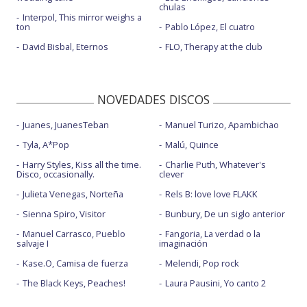
chulas
Interpol, This mirror weighs a
ton
Pablo López, El cuatro
David Bisbal, Eternos
FLO, Therapy at the club
NOVEDADES DISCOS
Juanes, JuanesTeban
Manuel Turizo, Apambichao
Tyla, A*Pop
Malú, Quince
Harry Styles, Kiss all the time.
Charlie Puth, Whatever's
Disco, occasionally.
clever
Julieta Venegas, Norteña
Rels B: love love FLAKK
Sienna Spiro, Visitor
Bunbury, De un siglo anterior
Manuel Carrasco, Pueblo
Fangoria, La verdad o la
salvaje I
imaginación
Kase.O, Camisa de fuerza
Melendi, Pop rock
The Black Keys, Peaches!
Laura Pausini, Yo canto 2