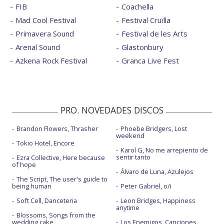
FIB
Coachella
Mad Cool Festival
Festival Cruïlla
Primavera Sound
Festival de les Arts
Arenal Sound
Glastonbury
Azkena Rock Festival
Granca Live Fest
PRO. NOVEDADES DISCOS
Brandon Flowers, Thrasher
Phoebe Bridgers, Lost
weekend
Tokio Hotel, Encore
Karol G, No me arrepiento de
sentir tanto
Ezra Collective, Here because
of hope
Álvaro de Luna, Azulejos
The Script, The user's guide to
being human
Peter Gabriel, o/i
Soft Cell, Danceteria
Leon Bridges, Happiness
anytime
Blossoms, Songs from the
wedding cake
Los Enemigos, Canciones