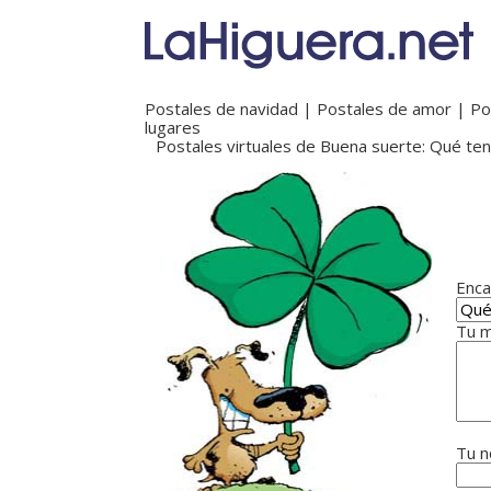
Postales de navidad
|
Postales de amor
|
Po
lugares
Postales virtuales de Buena suerte: Qué teng
Enca
Tu m
Tu n