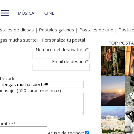
MÚSICA
CINE
stales de diosas
|
Postales galanes
|
Postales de cine
|
Postale
as mucha suerte!!!. Personaliza tu postal
TOP POSTA
Nombre del destinatario*:
Email de destino*:
bezado:
ensaje: (550 caracteres máx)
ombre*:
Acuse de recibo*: