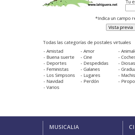
Tu e
*Indica un campo re
Todas las categorías de postales virtuales
-
Amistad
-
Amor
-
Animal
-
Buena suerte
-
Cine
-
Coche
-
Deportes
-
Despedidas
-
Diosa
-
Feministas
-
Galanes
-
Gradu
-
Los Simpsons
-
Lugares
-
Machis
-
Navidad
-
Perdón
-
Pirop
-
Varios
MUSICALIA
C