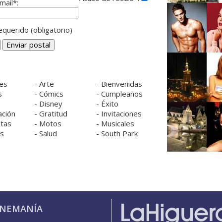
mail*:
querido (obligatorio)
es
-
Arte
-
Bienvenidas
s
-
Cómics
-
Cumpleaños
s
-
Disney
-
Éxito
ación
-
Gratitud
-
Invitaciones
tas
-
Motos
-
Musicales
os
-
Salud
-
South Park
INEMANÍA