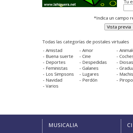
Tu e
*Indica un campo re
Todas las categorías de postales virtuales
-
Amistad
-
Amor
-
Animal
-
Buena suerte
-
Cine
-
Coche
-
Deportes
-
Despedidas
-
Diosa
-
Feministas
-
Galanes
-
Gradu
-
Los Simpsons
-
Lugares
-
Machis
-
Navidad
-
Perdón
-
Pirop
-
Varios
MUSICALIA
C