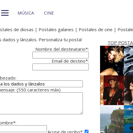
MÚSICA
CINE
stales de diosas
|
Postales galanes
|
Postales de cine
|
Postale
s dados y lánzalos. Personaliza tu postal
TOP POSTA
Nombre del destinatario*:
Email de destino*:
bezado:
ensaje: (550 caracteres máx)
ombre*:
Acuse de recibo*: