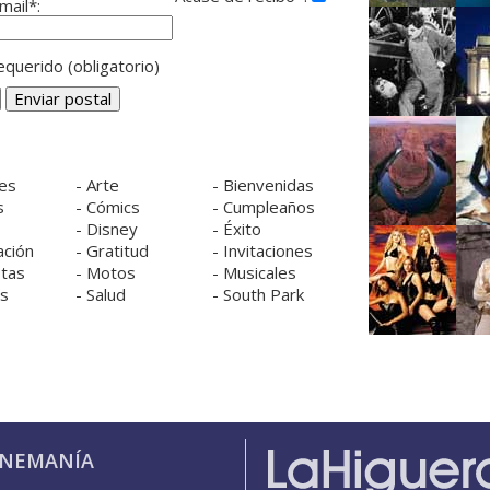
mail*:
querido (obligatorio)
es
-
Arte
-
Bienvenidas
s
-
Cómics
-
Cumpleaños
s
-
Disney
-
Éxito
ación
-
Gratitud
-
Invitaciones
tas
-
Motos
-
Musicales
os
-
Salud
-
South Park
INEMANÍA