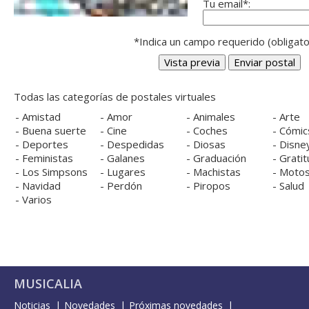
Tu email*:
*Indica un campo requerido (obligato
Todas las categorías de postales virtuales
-
Amistad
-
Amor
-
Animales
-
Arte
-
Buena suerte
-
Cine
-
Coches
-
Cómic
-
Deportes
-
Despedidas
-
Diosas
-
Disne
-
Feministas
-
Galanes
-
Graduación
-
Gratit
-
Los Simpsons
-
Lugares
-
Machistas
-
Moto
-
Navidad
-
Perdón
-
Piropos
-
Salud
-
Varios
MUSICALIA
Noticias
Novedades
Próximas novedades