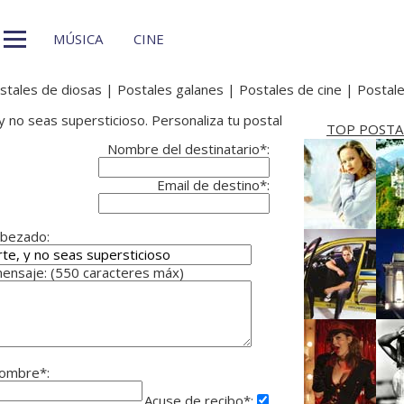
MÚSICA
CINE
stales de diosas
|
Postales galanes
|
Postales de cine
|
Postale
y no seas supersticioso. Personaliza tu postal
TOP POSTA
Nombre del destinatario*:
Email de destino*:
bezado:
ensaje: (550 caracteres máx)
ombre*:
Acuse de recibo*: