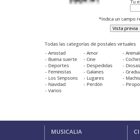
Tu e
*Indica un campo re
Todas las categorías de postales virtuales
-
Amistad
-
Amor
-
Animal
-
Buena suerte
-
Cine
-
Coche
-
Deportes
-
Despedidas
-
Diosa
-
Feministas
-
Galanes
-
Gradu
-
Los Simpsons
-
Lugares
-
Machis
-
Navidad
-
Perdón
-
Pirop
-
Varios
MUSICALIA
C