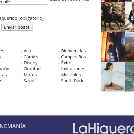
mail*:
querido (obligatorio)
es
-
Arte
-
Bienvenidas
s
-
Cómics
-
Cumpleaños
s
-
Disney
-
Éxito
ación
-
Gratitud
-
Invitaciones
tas
-
Motos
-
Musicales
os
-
Salud
-
South Park
INEMANÍA