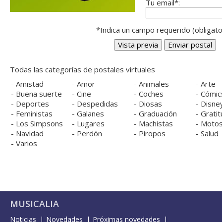
Tu email*:
*Indica un campo requerido (obligato
Todas las categorías de postales virtuales
-
Amistad
-
Amor
-
Animales
-
Arte
-
Buena suerte
-
Cine
-
Coches
-
Cómic
-
Deportes
-
Despedidas
-
Diosas
-
Disne
-
Feministas
-
Galanes
-
Graduación
-
Gratit
-
Los Simpsons
-
Lugares
-
Machistas
-
Moto
-
Navidad
-
Perdón
-
Piropos
-
Salud
-
Varios
MUSICALIA
Noticias
Novedades
Próximas novedades